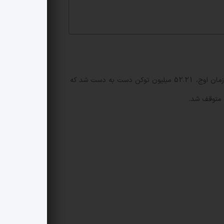
توکن HBAR از 0.1391 دلار به 0.1360 دلار کاهش یافت و حمایت حیاتی 0.1380 دلار را شکست. شکست در حجم بالا رخ داد؛ در زمان اوج، 52.21 میلیون توکن دست به دست شد که