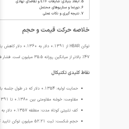
ابعاد بنیادی: شایعات ETF و تقاضای نهادی
دورنما و سناریوهای محتمل
نتیجه گیری و نکات عملی
خلاصه حرکت قیمت و حجم
47٪ بالاتر از میانگین روزانه 35.5 میلیون است. فشار فروش ابتدا قیمت را تا حوالی 0.1367 دلار پایین کشید و سپس مومنتوم موقتا متوقف شد.
نقاط کلیدی تکنیکال
حمایت اولیه: 0.1354 دلار که در طول جلسه بارها تست شد.
مقاومت: خوشه مقاومتی بین 0.1380 تا 0.1391 دلار از سطوح شکسته شده شکل گرفته است.
کف تثبیتی کوتاه مدت: منطقه 0.1357 دلار به عنوان ناحیه دفاعی شناخته می شود.
حجم شکست: ثبت 52.21 میلیون توکن تایید کننده ضعف فنی است.