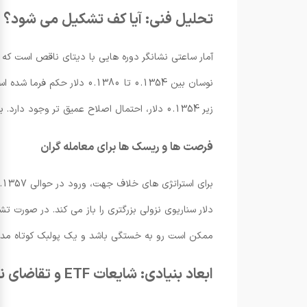
تحلیل فنی: آیا کف تشکیل می شود؟
آمار ساعتی نشانگر دوره هایی با دیتای ناقص است که
نوسان بین 0.1354 تا 1380
زیر 0.1354 دلار، احتمال اصلاح عمیق تر وجود دارد. برعکس، هر حرکت برگشتی موفق بالای 0.1380 دلار می تواند هدف مقاومت کوتاه مدت را فعال کند.
فرصت ها و ریسک ها برای معامله گران
دلار سناریوی نزولی بزرگتری را باز می کند. در صور
ممکن است رو به خستگی باشد و یک پولبک کوتاه م
ابعاد بنیادی: شایعات ETF و تقاضای نهادی