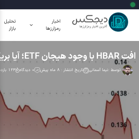
اخبار
تحلیل
رمزارزها
بازار
افت HBAR با وجود هیجان ETF؛ آیا بریک داون فنی ادامه می یابد؟
توسط :
نیما آسمانی
تاریخ انتشار : 8 ماه پیش
0 دیدگاه
123 بازدید