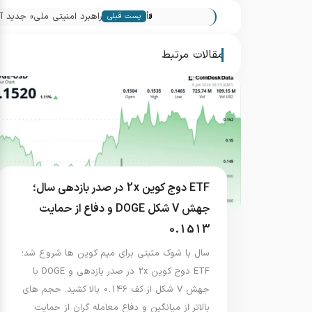
«
تأثیر شگرف «راهبرد امنیتی ملی» جدید آمری
پست قبلی
مقالات مرتبط
ETF دوج کوین 2x در صدر بازدهی سال؛
جهش V شکل DOGE و دفاع از حمایت
0.1513
سال با شوک مثبتی برای میم کوین ها شروع شد؛
ETF دوج کوین 2x در صدر بازدهی و DOGE با
جهش V شکل از کف 0.146 بالا کشید. حجم های
بالاتر از میانگین و دفاع معامله گران از حمایت