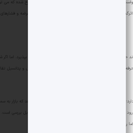
در مقابل ضعف فنی، اخبار بنیادی نیز پیچیده اند. در
ثرگذاری دارند؛ اما در کوتاه مدت قیمت ها بیشتر تحت تأثیر عرضه و فشارهای 
فه ای باید هر دو لایه را همزمان تحلیل کنند: ساختار تکنیکال و پتانسیل تق
در کوتاه مدت HBAR تحت سلطه عوامل تکنیکال قرار دارد؛ شکست سطح 0.1380 دلار و افز
-0.1357 دلار وجود دارد و ورود محافظه کارانه در این منطقه با مدیریت ریسک معقول قابل برر
را ارزیابی کنند.