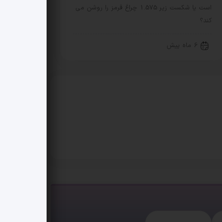
است یا شکست زیر 1.575 چراغ قرمز را روشن می
کند؟
6 ماه پیش