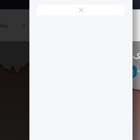
×
نقشه
صرافی
پراپی
بروکر
بازار
ها
ها
آلت کوین ها
تحلیل تکنیکال