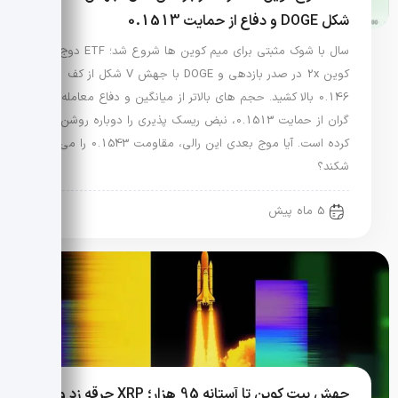
شکل DOGE و دفاع از حمایت 0.1513
سال با شوک مثبتی برای میم کوین ها شروع شد؛ ETF دوج
کوین 2x در صدر بازدهی و DOGE با جهش V شکل از کف
0.146 بالا کشید. حجم های بالاتر از میانگین و دفاع معامله
گران از حمایت 0.1513، نبض ریسک پذیری را دوباره روشن
کرده است. آیا موج بعدی این رالی، مقاومت 0.1543 را می
شکند؟
5 ماه پیش
جهش بیت کوین تا آستانه 95 هزار؛ XRP جرقه زد و