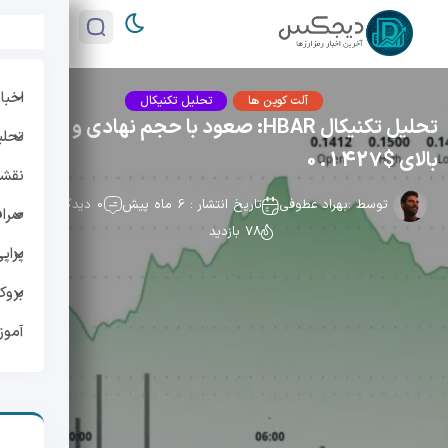
اخبار
آلت کوین ها
تحلیل تکنیکال
تحلیل تکنیکال HBAR: صعود با حجم نهادی و تثبیت
تحلی
بالای $0.1427
نقشه 
توسط :
بهراد عطوفی
تاریخ انتشار : 6 ماه پیش
0 دیدگاه
صراف
78 بازدید
پراپ
بروک
آمو