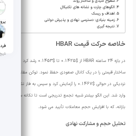
سطوح کلیدی و ساختار روند
تاریخ ان
الگوهای چارت و نشانه های تکنیکال
اهداف و ریسک
زمینه بنیادی: دسترسی نهادی و پذیرش دولتی
نتیجه گیری
تاریخ ان
خلاصه حرکت قیمت HBAR
تاریخ ان
در بازه 24 ساعته HBAR از $0.1425 تا $0.1453 رشد کرد و
ساختار قیمتی را در یک کانال صعودی حفظ نمود. توکن مقاومت
نزدیکی در حوالی $0.1467 را آزمایش کرد و سپس به فاز تثبیت
وارد شد. این الگو بیشتر شبیه تجمع تدریجی است تا تکانه سفته
بازانه، که با افزایش حجم معاملات تأیید می شود.
تحلیل حجم و مشارکت نهادی