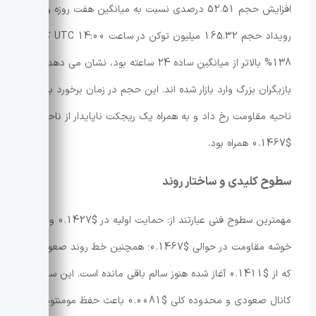
افزایش حجم 52.51 درصدی نسبت به میانگین هفت روزه و
رویداد حجم 165.32 میلیون توکن در ساعت 14:00 UTC که
138% بالاتر از میانگین ساده 24 ساعته بود، نشان می دهد
بازیگران بزرگ وارد بازار شده اند. این حجم در زمان برخورد به
ناحیه مقاومت رخ داد و به همراه یک ریجکت ناپایدار از ناحیه
$0.1467 همراه بود.
سطوح کلیدی و ساختار روند
مهمترین سطوح فنی عبارتند از: حمایت اولیه در $0.1427 و
خوشه مقاومت در حوالی $0.1467؛ همچنین خط روند صعودی
که از $0.1411 آغاز شده هنوز سالم باقی مانده است. این ساختار
کانال صعودی و محدوده کلی $0.0081 باعث حفظ مومنتوم