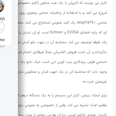
کارتر می نویسد که کاربران با یک عدد مخفی (کلید خصوصی)
تاریخ ان
شروع می کنند و با استفاده از ریاضیات منحنی بیضوی روی
منحنی secp256k1 یک کلید عمومی استخراج می کنند؛ منحنی
تاریخ ان
ای که پایه امضای ECDSA و Schnorr است. او آن تبدیل را عمداً
یک طرفه توصیف می کند: محاسبه آن در جهت جلو آسان است و
تاریخ ان
بازگرداندن آن تحت فروض کلاسیکی عملاً غیرقابل انجام است.
«تمامی فرض رمزنگاری بیت کوین این است: «یک تابع یک طرفه
وجود دارد که محاسبه آن در یک جهت آسان و معکوس سازی اش
غیرعملی است.»»
برای ایجاد بینش، کارتر این سیستم را به یک دستگاه درهم کننده
عظیم اعداد تشبیه می کند. رفتن از خصوصی به عمومی برای
کاربران صادق کارآمد است، زیرا آن ها می توانند از میان بری