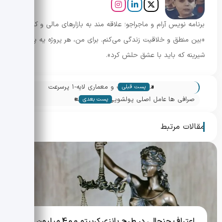
برنامه نویس آرام و ماجراجو؛ علاقه مند به بازارهای مالی و کریپتو.
«بین منطق و خلاقیت زندگی می‌کنم. برای من، هر پروژه یه پازل
شیرینه که باید با عشق حلش کرد».
«
موناد؛ ایردراپ و معماری لایه‑۱ پرسرعت
پست قبلی
»
صرافی ها عامل اصلی پولشویی رمزارز — نه
پست بعدی
میکسرها
مقالات مرتبط
اعتراف جنجالی در طرح پانزی کریپتو 400 میلیون