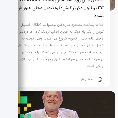
استیبل کوین روی صحنه: از پرداخت USDC متا تا
33 تریلیون دلار تراکنش؛ گره تبدیل محلی هنوز باز
نشده
متا با پرداخت دستمزد سازندگان محتوا در USDC، استیبل
کوین را یک پله دیگر به جریان اصلی نزدیک کرد؛ اما دردسر
واقعی تازه بعد از تسویه شروع می شود. وقتی نوبت به
تبدیل به ارز محلی می رسد، کارمزدها، صف ها و سازوکارهای
پیچیده، لذت سرعت بلاک چین را می کاهند. رقابت بعدی نه
بر سر TPS، بلکه بر سر ادغام نامرئی در کارت ها و اپ های
بانکی است.
1 ماه پیش