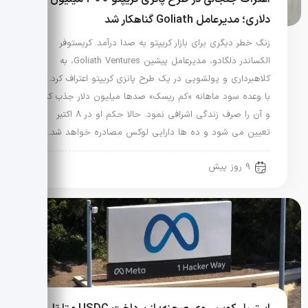
دلاری؛ مدیرعامل Goliath گناهکار شد
زنگ خطر دیگری برای بازار کریپتو به صدا درآمد. کریستوفر
الکساندر دلگادو، مدیرعامل پیشین Goliath Ventures، به
کلاهبرداری و پولشویی در یک طرح پانزی کریپتو اعتراف کرد. او
با وعده سود ماهانه «کم ریسک» صدها میلیون دلار جذب کرد
و آن را صرف زندگی اشرافی نمود. حالا حکم او در 8 اکتبر
تعیین می شود و ده ها دارایی لوکس مصادره خواهد شد.
9 روز پیش