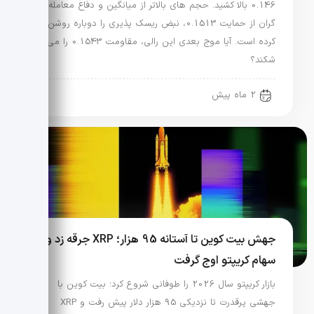
0.146 بالا کشید. حجم های بالاتر از میانگین و دفاع معامله
گران از حمایت 0.1513، نبض ریسک پذیری را دوباره روشن
کرده است. آیا موج بعدی این رالی، مقاومت 0.1543 را می
شکند؟
2 ماه پیش
جهش بیت کوین تا آستانه 95 هزار؛ XRP جرقه زد و
سهام کریپتو اوج گرفت
بازار کریپتو سال 2026 را طوفانی شروع کرد؛ بیت کوین با
جهشی پرقدرت تا نزدیکی 95 هزار دلار پیش رفت و XRP