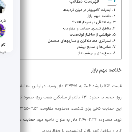
فهرست مطالب
تاریخ ان
اینترنت کامپیوتر در میان تردیدها
خلاصه مهم بازار
چه اتفاقی در نمودار افتاد؟
مناطق کلیدی: حمایت و مقاومت
تاریخ ان
خوانشی از ساختار کوتاه‌مدت
استراتژی معامله‌گران و سناریوهای محتمل
تماس‌ها و منابع بیشتر
تاریخ ان
جمع‌بندی و چشم‌انداز
خلاصه مهم بازار
قیمت ICP با رشد ۰.۶٪ به ۳.۴۴۵۱ دلار رسید. در اولین معاملات
روز، حجم به حدود ۳۱٪ بالاتر از میانگین هفت روزه صعود کرد اما
این حمایت کافی برای شکست محدوده مقاومت ۳.۵۲–۳.۵۵ دلار
نبود. محدوده ۳.۳۶–۳.۴۰ دلار به عنوان ناحیه مهم
حمایت
عمل
کرد و ساختار کف بالاتر کوتاه‌مدت را حفظ نمود.