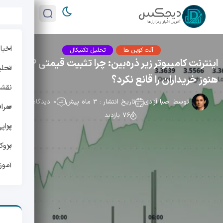
اخبار
آلت کوین ها
تحلیل تکنیکال
اینترنت کامپیوتر زیر ذره‌بین: چرا تثبیت قیمتی ICP
تحلی
هنوز خریداران را قانع نکرد؟
نقشه 
توسط :
صبا آزادی
تاریخ انتشار : 3 ماه پیش
0 دیدگاه
صراف
76 بازدید
پراپ
بروک
آمو