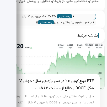
محتوای تخصصی مالی، گزارش‌های تحلیلی و پوشش خبری بازار.
«
مؤثران کریپتو 2025: 50 چهره‌ای که بازار را
پست قبلی
»
تکان دادند
فاینانس هیبریدی؛ وقتی دارایی های دیجیتال
پست بعدی
بی سروصدا وارد ساختار مالی می شوند
مقالات مرتبط
ETF دوج کوین 2x در صدر بازدهی سال؛ جهش V
شکل DOGE و دفاع از حمایت 0.1513
سال با شوک مثبتی برای میم کوین ها شروع شد؛ ETF دوج
کوین 2x در صدر بازدهی و DOGE با جهش V شکل از کف