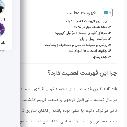
تاریخ ان
فهرست مطالب
چرا این فهرست اهمیت دارد؟
نقاط عطف بازار در ۲۰۲۵
تاریخ ان
تم‌های کلیدی لیست «مؤثران کریپتو»
سیاست، پول و بازار
روشن و تاریک: ساختن و تضعیف زیرساخت
تاریخ ان
چگونه انتخاب‌ها انجام شد
جمع‌بندی
چرا این فهرست اهمیت دارد؟
CoinDesk این فهرست را برای برجسته کردن افرادی منتشر کرده که
در سال گذشته تأثیر قابل توجهی بر صنعت کریپتو گذاشتند. این
تأثیر می‌تواند مثبت یا منفی بوده باشد؛ از ارتقای فناوری تا
حملات سایبری و تا تأثیرات سیاسی. هدف این است که تصویر