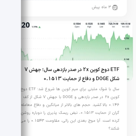
3 ماه پیش
ETF دوج کوین 2x در صدر بازدهی سال؛ جهش V
شکل DOGE و دفاع از حمایت 0.1513
سال با شوک مثبتی برای میم کوین ها شروع شد؛ ETF دوج
کوین 2x در صدر بازدهی و DOGE با جهش V شکل از کف
0.146 بالا کشید. حجم های بالاتر از میانگین و دفاع معامله
گران از حمایت 0.1513، نبض ریسک پذیری را دوباره روشن
کرده است. آیا موج بعدی این رالی، مقاومت 0.1543 را می
شکند؟