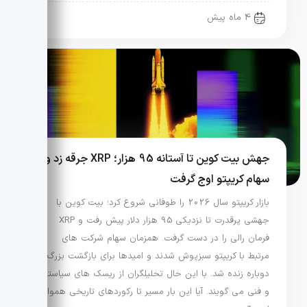
4 ماه پیش
جهش بیت کوین تا آستانه 95 هزار؛ XRP جرقه زد و
سهام کریپتو اوج گرفت
بازار کریپتو سال 2026 را طوفانی شروع کرد؛ بیت کوین با
جهشی پرقدرت تا نزدیکی 95 هزار دلار پیش رفت و XRP
فرمان رالی را در دست گرفت. همزمان سهام شرکت های
مرتبط با کریپتو سبزپوش شدند و امیدها برای بازگشت بزرگ
دوباره زنده شد. با این حال تحلیلگران از ریسک های سیاستی
و فنی می گویند. آیا این بار مسیر تا رکوردهای تاریخی هموار