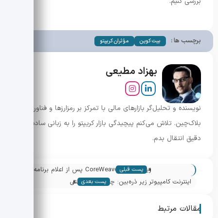
بررسی کنیم.
برچسب ها :
بیت کوین
مؤثران کریپتو
بهزاد مطیعی
نویسنده و تحلیل‌گر بازارهای مالی با تمرکز بر رمزارزها و فناوری
بلاک‌چین. تلاش می‌کنم پیچیدگی بازار کریپتو را به زبانی ساده و
دقیق انتقال بدم.
«
ریزش سهام CoreWeave پس از اعلام برنامه ۲
پست قبلی
»
میلیارد دلاری; آیا اوراق قابل تبدیل راه نجات
اینترنت کامپیوتر زیر ذره‌بین: چرا تثبیت قیمتی
پست بعدی
است؟
ICP هنوز خریداران را قانع نکرد؟
مقالات مرتبط