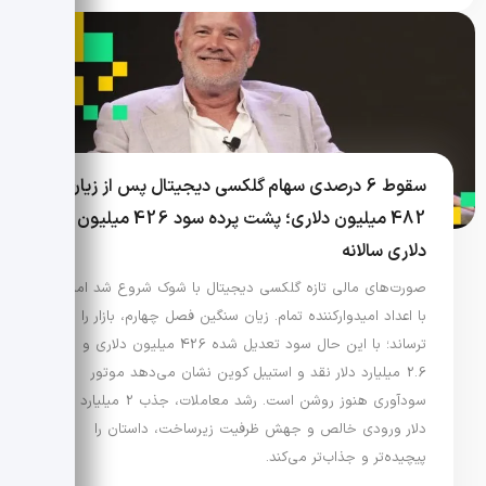
سقوط 6 درصدی سهام گلکسی دیجیتال پس از زیان
482 میلیون دلاری؛ پشت پرده سود 426 میلیون
دلاری سالانه
صورت‌های مالی تازه گلکسی دیجیتال با شوک شروع شد اما
با اعداد امیدوارکننده تمام. زیان سنگین فصل چهارم، بازار را
ترساند؛ با این حال سود تعدیل شده 426 میلیون دلاری و
2.6 میلیارد دلار نقد و استیبل کوین نشان می‌دهد موتور
سودآوری هنوز روشن است. رشد معاملات، جذب 2 میلیارد
دلار ورودی خالص و جهش ظرفیت زیرساخت، داستان را
پیچیده‌تر و جذاب‌تر می‌کند.