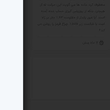
معطوف کرد. داده ها می گویند این حرکت نه از
هیجان، بلکه از پوزیشن گیری حساب شده آمده
است. آیا عبور پایدار از مقاومت 1.63 دلار در راه
است یا شکست زیر 1.575 چراغ قرمز را روشن می
کند؟
7 ماه پیش