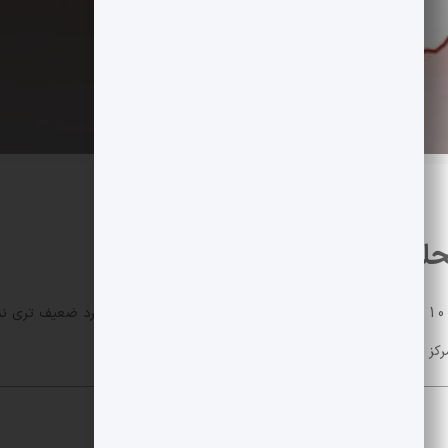
ل کوتاه مدت FIL
فایل کوین (فایل کوین) در 24 ساعت گذشته بیش از 10 درصد افت کرد و همگام با ریزش کلی بازار رمز ار