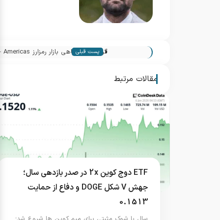
«
گزارش صبحگاهی بازار رمزارز Americas — تحولات و نکات کلیدی
پست قبلی
مقالات مرتبط
ETF دوج کوین 2x در صدر بازدهی سال؛
جهش V شکل DOGE و دفاع از حمایت
0.1513
سال با شوک مثبتی برای میم کوین ها شروع شد؛