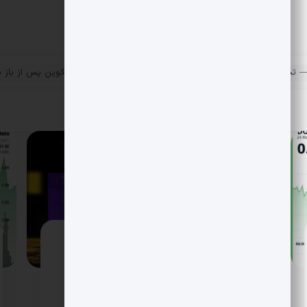
سقوط شدید بازار آلتکوین پس از باز شدن فیوچرز CME
جهش بیت کوین تا آستانه 95 هزار؛ XRP
جرقه زد و سهام کریپتو اوج گرفت
بازار کریپتو سال 2026 را طوفانی شروع کرد؛ بیت
کوین با جهشی پرقدرت تا نزدیکی 95 هزار دلار