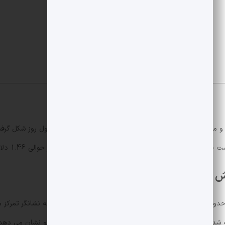
قیمت فایل کوین از 1.62 دلار تا 1.46 دلار سقوط کرد و محدوده ای
اکید می کند که نقطه تسلیم در حوالی 1.46 دلار اتفاق افتاد که با حجم بالای فروش همراه بود.
ش
حجم معاملات به میزان قابل توجهی افزایش یافت و حدود 32.7 درصد بالا
شکست حمایتی با حجم نزدیک به 19.97 میلیون ثبت شد که بیش از سه برابر 