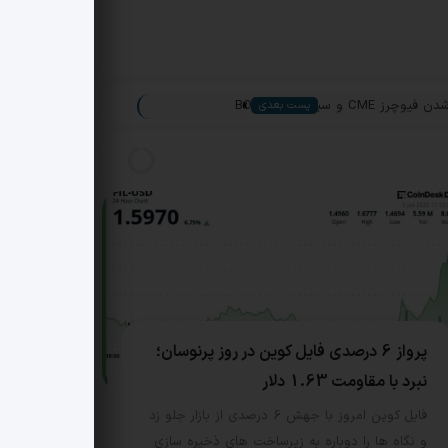
»
 و سیگنال های BOJ
پست بعدی
پرواز 6 درصدی فایل کوین در روز پرنوسان؛
نبرد با مقاومت 1.63 دلار
فایل کوین امروز با جهش 6 درصدی از بازار جلو زد
و نگاه ها را دوباره به زیرساخت های ذخیره سازی