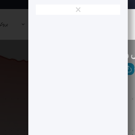
×
نقشه
صرافی
پراپی
بروکر
بازار
ها
ها
تحلیل تکنیکال
 علت ریزش FIL