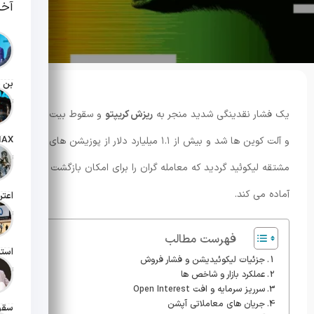
آخر
تاریخ انت
یک فشار نقدینگی شدید منجر به
ریزش کریپتو
و سقوط بیت کوین
و آلت کوین ها شد و بیش از ۱.۱ میلیارد دلار از پوزیشن های
تاریخ انت
مشتقه لیکوئید گردید که معامله گران را برای امکان بازگشت روند
آماده می کند.
تاریخ انت
فهرست مطالب
جزئیات لیکوئیدیشن و فشار فروش
تاریخ انت
عملکرد بازار و شاخص ها
سرریز سرمایه و افت Open Interest
جریان های معاملاتی آپشن