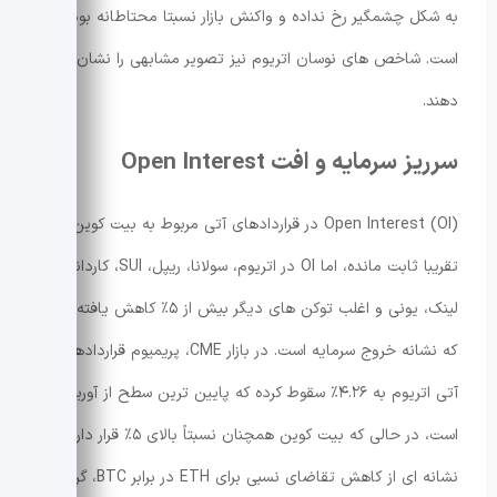
به شکل چشمگیر رخ نداده و واکنش بازار نسبتا محتاطانه بوده
است. شاخص های نوسان اتریوم نیز تصویر مشابهی را نشان می
دهند.
سرریز سرمایه و افت Open Interest
Open Interest (OI) در قراردادهای آتی مربوط به بیت کوین
تقریبا ثابت مانده، اما OI در اتریوم، سولانا، ریپل، SUI، کاردانو،
لینک، یونی و اغلب توکن های دیگر بیش از ۵٪ کاهش یافته است
که نشانه خروج سرمایه است. در بازار CME، پریمیوم قراردادهای
آتی اتریوم به ۴.۲۶٪ سقوط کرده که پایین ترین سطح از آوریل
است، در حالی که بیت کوین همچنان نسبتاً بالای ۵٪ قرار دارد؛
نشانه ای از کاهش تقاضای نسبی برای ETH در برابر BTC، گرچه