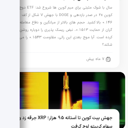
سال با شوک مثبتی برای میم کوین ها شروع شد؛ ETF دوج
کوین 2x در صدر بازدهی و DOGE با جهش V شکل از کف
0.146 بالا کشید. حجم های بالاتر از میانگین و دفاع معامله
گران از حمایت 0.1513، نبض ریسک پذیری را دوباره روشن
کرده است. آیا موج بعدی این رالی، مقاومت 0.1543 را می
شکند؟
7 ماه پیش
جهش بیت کوین تا آستانه 95 هزار؛ XRP جرقه زد و
سهام کریپتو اوج گرفت