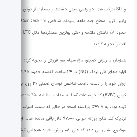
و SUI حرکت های دو رقمی منفی داشتند و بسیاری از توکن ها به
پایین ترین سطح چند ماهه رسیدند. شاخص CoinDesk 20
حدود ۸٪ کاهش داشت و حتی بهترین عملکردها مثل LTC نیز ۳٪
افت را تجربه کردند.
همزمان با ریزش کریپتو، بازار سهام هم فروش را تجربه کرد؛
قراردادهای آتی نزدک (NQ) در ۲۴ ساعت گذشته حدود ۲.۹۵٪
ارزش خود را از دست دادند. شاخص نوسان ضمنی ۳۰ روزه بیت
کوین (BVIV) که در ساعات آسیا به معادل سالیانه ۵۰٪ جهش
کرده بود، به ۴۷.۸٪ بازگشته است؛ در حالی که قیمت اسپات
نزدیک کف های روزانه حوالی ۹۷,۰۰۰ دلار باقی مانده است. این
موضوع نشان می دهد که علی رغم ریزش، خرید هیجانی آپشن ها