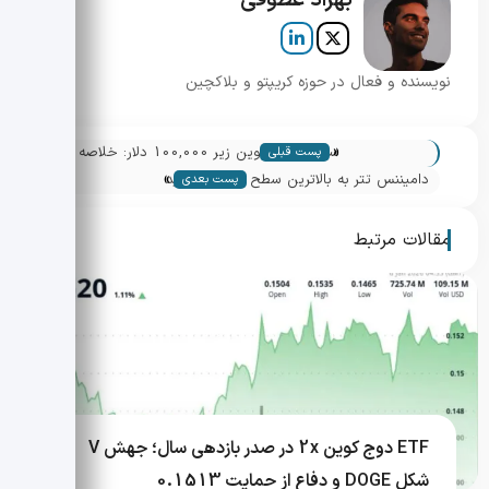
بهراد عطوفی
نویسنده و فعال در حوزه کریپتو و بلاکچین
«
سقوط بیت کوین زیر 100,000 دلار: خلاصه
پست قبلی
»
بازار و نکات کلیدی
دامیننس تتر به بالاترین سطح از آوریل رسید
پست بعدی
— چه تأثیری بر بیت کوین دارد؟
مقالات مرتبط
ETF دوج کوین 2x در صدر بازدهی سال؛ جهش V
شکل DOGE و دفاع از حمایت 0.1513