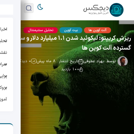
اخبار
آلت کوین ها
بیت کوین
تحلیل سنتیمنتال
ریزش کریپتو: لیکوئید شدن ۱.۱ میلیارد دلار و سقوط
تحلی
گسترده آلت کوین ها
نقشه 
توسط :
بهراد عطوفی
تاریخ انتشار : 8 ماه پیش
0 دیدگاه
صراف
100 بازدید
پراپ
بروک
آمو