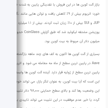
بازار آلت کوین ها در این فروش با نقدینگی پایین به شدت ضربه
خورد؛ اتریوم بیش از ۹٪ کاهش یافت و توکن هایی مانند AAVE،
JUP و SUI بیش از ۱۰٪ زیان ثبت کردند. بیش از ۱.۱ میلیارد دلار
پوزیشن مشتقه لیکوئید شد که طبق گزارش CoinGlass حدود ۵۱۰
میلیون دلار آن مربوط به بیت کوین بود.
بسیاری از آلت کوین ها اکنون به کف های چند ماهه بازگشته اند؛
Aave در پایین ترین سطح از ماه مه معامله می شود و اتریوم در
پایین ترین سطح از ژوئیه قرار دارد. آینده آلت کوین ها وابسته به
این است که آیا بیت کوین، به عنوان لنگر بازار، می تواند خود را از
این وضعیت رها کند و بالای سطح حمایتی ۹۸,۰۰۰ دلار تثبیت
گردد یا خیر. عدم موفقیت در این تثبیت می تواند تاییدی بر روند