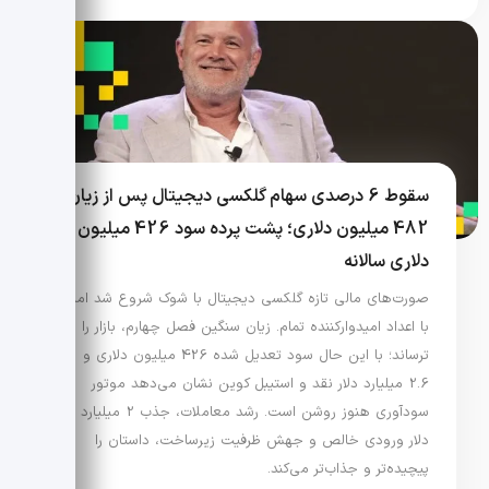
سقوط 6 درصدی سهام گلکسی دیجیتال پس از زیان
482 میلیون دلاری؛ پشت پرده سود 426 میلیون
دلاری سالانه
صورت‌های مالی تازه گلکسی دیجیتال با شوک شروع شد اما
با اعداد امیدوارکننده تمام. زیان سنگین فصل چهارم، بازار را
ترساند؛ با این حال سود تعدیل شده 426 میلیون دلاری و
2.6 میلیارد دلار نقد و استیبل کوین نشان می‌دهد موتور
سودآوری هنوز روشن است. رشد معاملات، جذب 2 میلیارد
دلار ورودی خالص و جهش ظرفیت زیرساخت، داستان را
پیچیده‌تر و جذاب‌تر می‌کند.