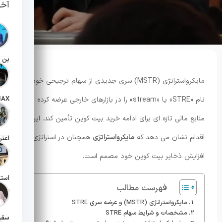
آخر
تاریخ انت
مایکرواستراتژی (MSTR) سری جدیدی از سهام ترجیحی خود به
نام «STRE» یا «stream» را در بازارهای خارجی عرضه کرده تا
تاریخ انت
منابع مالی تازه ای برای ادامه خرید بیت کوین تأمین کند. این
اقدام نشان می دهد که
مایکرواستراتژی
همچنان در استراتژی
تاریخ انت
افزایش ذخایر بیت کوین خود مصمم است.
فهرست مطالب
تاریخ انت
مایکرواستراتژی (MSTR) و عرضه سری STRE
مشخصات و شرایط سهام STRE