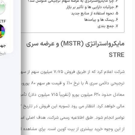
چرا مایکرواستراتژی به عرضه سهام ترجیحی متوسل شد؟
تاریخ انت
جزئیات دارایی ها و تأثیر بر بازار
نحوه استفاده از منابع جدید
ریسک ها و پیامدها
جمع بندی
تاریخ ان
مایکرواستراتژی (MSTR) و عرضه سری
STRE
تاریخ ان
شرکت اعلام کرد که از طریق فروش ۷٫۷۵ میلیون سهم از سهام
ترجیحی دائمی سری A با نرخ ۱۰٪ و قیمت هر سهم ۸۰ یورو،
معادل حدود ۶۲۰ میلیون یورو (تقریباً ۷۱۵ میلیون دلار) تأمین
مالی خواهد کرد. انتظار می رود تسویه این فروش در تاریخ ۱۳
نوامبر انجام شود. طبق اطلاعیه رسمی شرکت، هدف اصلی استفاده
از این وجوه خرید بیشتری از بیت کوین است. برای مشاهده اخبار