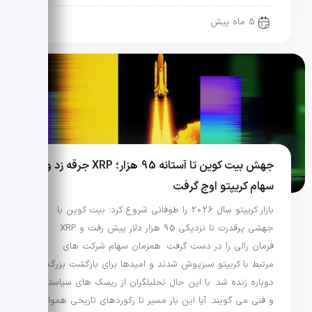
5 ماه پیش
جهش بیت کوین تا آستانه 95 هزار؛ XRP جرقه زد و
سهام کریپتو اوج گرفت
بازار کریپتو سال 2026 را طوفانی شروع کرد؛ بیت کوین با
جهشی پرقدرت تا نزدیکی 95 هزار دلار پیش رفت و XRP
فرمان رالی را در دست گرفت. همزمان سهام شرکت های
مرتبط با کریپتو سبزپوش شدند و امیدها برای بازگشت بزرگ
دوباره زنده شد. با این حال تحلیلگران از ریسک های سیاستی
و فنی می گویند. آیا این بار مسیر تا رکوردهای تاریخی هموار