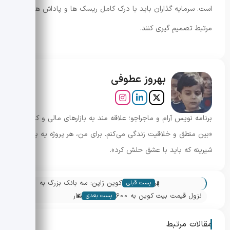
است. سرمایه گذاران باید با درک کامل ریسک ها و پاداش های
مرتبط تصمیم گیری کنند.
بهروز عطوفی
برنامه نویس آرام و ماجراجو؛ علاقه مند به بازارهای مالی و کریپتو.
«بین منطق و خلاقیت زندگی می‌کنم. برای من، هر پروژه یه پازل
شیرینه که باید با عشق حلش کرد».
«
پروژه استیبل کوین ژاپن: سه بانک بزرگ به
پست قبلی
»
آزمایش مشترک می پیوندند
نزول قیمت بیت کوین به 100,600 دلار؛ فشار
پست بعدی
فدرال رزرو و پیامدها
مقالات مرتبط