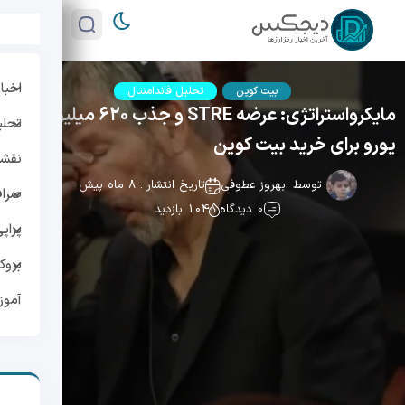
اخبار
بیت کوین
تحلیل فاندامنتال
مایکرواستراتژی: عرضه STRE و جذب ۶۲۰ میلیون
تحلی
یورو برای خرید بیت کوین
نقشه 
توسط :
بهروز عطوفی
تاریخ انتشار : 8 ماه پیش
صراف
0 دیدگاه
104 بازدید
پراپ
بروک
آمو