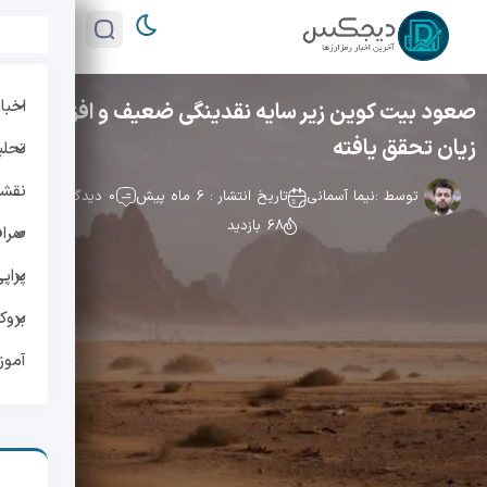
اخبار
صعود بیت کوین زیر سایه نقدینگی ضعیف و افزایش
زیان تحقق یافته
تحلی
نقشه 
توسط :
نیما آسمانی
تاریخ انتشار : 6 ماه پیش
0 دیدگاه
68 بازدید
صراف
پراپ
بروک
آمو