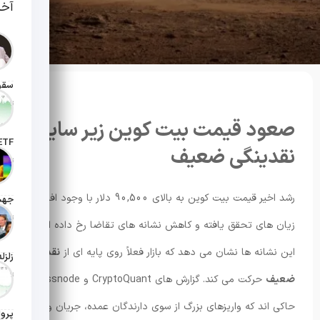
آخر
تاریخ انت
صعود قیمت بیت کوین زیر سایه
نقدینگی ضعیف
تاریخ ان
رشد اخیر قیمت بیت کوین به بالای 90,500 دلار با وجود افزایش
تاریخ ان
زیان های تحقق یافته و کاهش نشانه های تقاضا رخ داده است؛
این نشانه ها نشان می دهد که بازار فعلاً روی پایه ای از
نقدینگی
تاریخ ان
ضعیف
حرکت می کند. گزارش های CryptoQuant و Glassnode
حاکی اند که واریزهای بزرگ از سوی دارندگان عمده، جریان ورودی