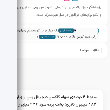
پژوهشگر حوزه بلاک‌چین و دیفای. تمرکز من روی تحلیل پروژه‌ها
و تکنولوژی‌های نوظهور در بازار غیرمتمرکز است.
«
تأثیر قانون بانک مرکزی بر اکوسیستم رمزارزها
پست قبلی
»
در امارات
رالی بیت کوین بالای 90,000 دلار؛ تحلیل
پست بعدی
چشم انداز و سطوح مقاومت
مقالات مرتبط
سقوط 6 درصدی سهام گلکسی دیجیتال پس از زیان
482 میلیون دلاری؛ پشت پرده سود 426 میلیون