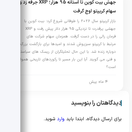
جهش بیت کوین تا آستانه 95 هزار؛ XRP جرقه زد و
سهام کریپتو اوج گرفت
بازار کریپتو سال 2026 را طوفانی شروع کرد؛ بیت کوین با
جهشی پرقدرت تا نزدیکی 95 هزار دلار پیش رفت و XRP
فرمان رالی را در دست گرفت. همزمان سهام شرکت های
مرتبط با کریپتو سبزپوش شدند و امیدها برای بازگشت بزرگ
دوباره زنده شد. با این حال تحلیلگران از ریسک های سیاستی
و فنی می گویند. آیا این بار مسیر تا رکوردهای تاریخی هموار
است؟
4 ماه پیش
دیدگاهتان را بنویسید
برای ارسال دیدگاه، ابتدا باید
وارد
شوید.