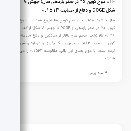
ETF دوج کوین 2x در صدر بازدهی سال؛ جهش V
شکل DOGE و دفاع از حمایت 0.1513
سال با شوک مثبتی برای میم کوین ها شروع شد؛ ETF دوج
کوین 2x در صدر بازدهی و DOGE با جهش V شکل از کف
0.146 بالا کشید. حجم های بالاتر از میانگین و دفاع معامله
گران از حمایت 0.1513، نبض ریسک پذیری را دوباره روشن
کرده است. آیا موج بعدی این رالی، مقاومت 0.1543 را می
شکند؟
4 ماه پیش