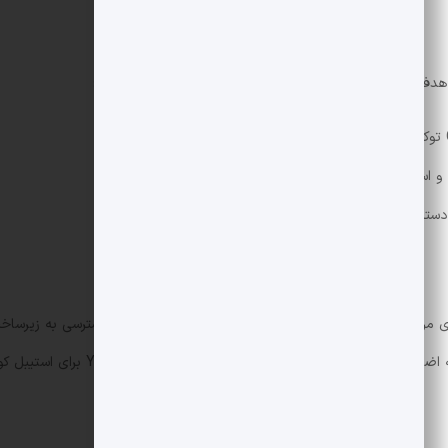
استیبل کوین
ها است:
و استقرار باتری در مقیاس شهرداری
ترسی به خطوط اعتباری کافی ندارند
حاکمیت تایید شوند، ممکن است واجد دری