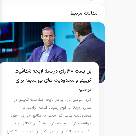
مقالات مرتبط
بن بست 60 رای در سنا؛ لایحه شفافیت
کریپتو و محدودیت های بی سابقه برای
ترامپ
نبرد سیاسی تازه بر سر لایحه شفافیت کریپتو در
سنای آمریکا به اوج رسیده است. ترامپ با
محدودیت هایی کم سابقه بر منافع رمزارزی خود
موافقت کرده، اما دموکرات ها آن را ناکافی و بی
دندان می دانند. زمان می گذرد و هر ساعت شانس