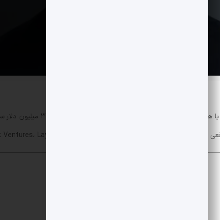
Obex یک شتاب دهنده جدید در حوزه رمز ا
ید بازده متمرکز است و توسط Framework Ventures، LayerZero و اکوسیستم Sky پشتیبانی می شود.