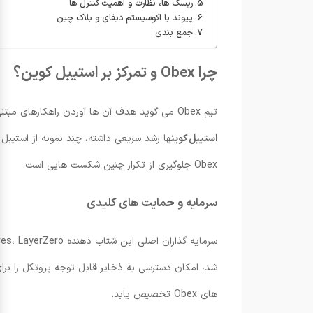
ریسک ها، نظارت و اهمیت کنترل ها
پیوند با اکوسیستم دیفای و بلاک چین
جمع بندی
چرا Obex و تمرکز بر استیبل کوین؟
تیم Obex می گوید هدف آن ها آوردن راهکارهای مبتنی بر دارایی های دنیای واقعی به بلاک چین با کنترل های ریسک سطح نهادی و رویه های Underwriting قوی است. در حالی که بازار
استیبل کوین
Obex جلوگیری از تکرار چنین شکست هایی است.
سرمایه و حمایت های کلیدی
های Obex تخصیص یابد.