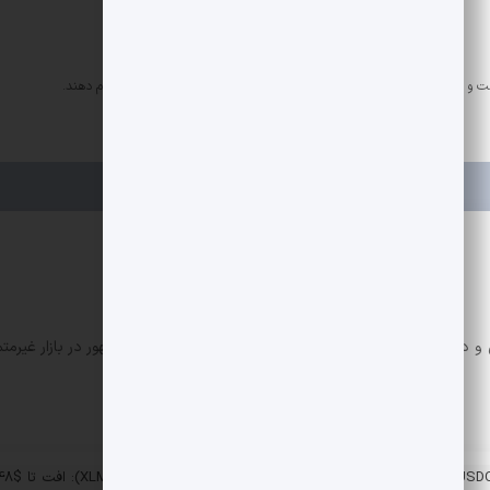
 دیفای. تمرکز من روی تحلیل پروژه‌ها و تکنولوژی‌های نوظهور در بازار غیرمتم
تحلیل استلار (XLM): افت تا $0.248 و سیگنال های بازگشت V-shaped