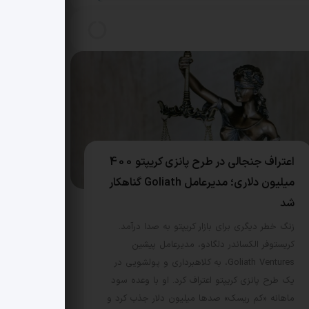
اعتراف جنجالی در طرح پانزی کریپتو 400
میلیون دلاری؛ مدیرعامل Goliath گناهکار
شد
زنگ خطر دیگری برای بازار کریپتو به صدا درآمد.
کریستوفر الکساندر دلگادو، مدیرعامل پیشین
Goliath Ventures، به کلاهبرداری و پولشویی در
یک طرح پانزی کریپتو اعتراف کرد. او با وعده سود
ماهانه «کم ریسک» صدها میلیون دلار جذب کرد و