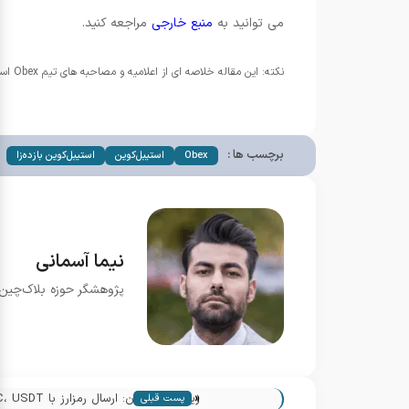
می توانید به
منبع خارجی
مراجعه کنید.
نکته: این مقاله خلاصه ای از اعلامیه و مصاحبه های تیم Obex است و خوانندگان باید قبل از هر تصمیم سرمایه گذاری تحقیقات تکمیلی انجام دهند.
برچسب ها :
Obex
استیبل‌کوین
استیبل‌کوین بازده‌زا
نیما آسمانی
پژوهشگر حوزه بلاک‌چین و
«
ریولوت پالیگان: ارسال رمزارز با USDC، USDT و POL — جزئیات و آمار
پست قبلی