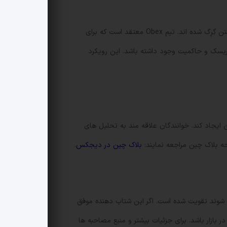
اخیرا چند نمونه از استیبل کوین های سنتتیک مثل USDX و deUSD پس از رخنه ای در پروتکل های دیفای دچار مشکل و از دست رفتن گِرِگ شده اند. تیم Obex معتقد است که برای
 ریسک و حاکمیت وجود داشته باشد. این رویکرد
چین ایجاد کند. خوانندگان علاقه مند به تحلیل های
 بلاک چین مراجعه نمایند:
بلاک چین در دیجکس
.
ت پشتیبانی می شوند تقویت شده است. اگر این شتاب دهنده موفق
ر بازار باشد. برای جزئیات بیشتر و منبع مصاحبه ها