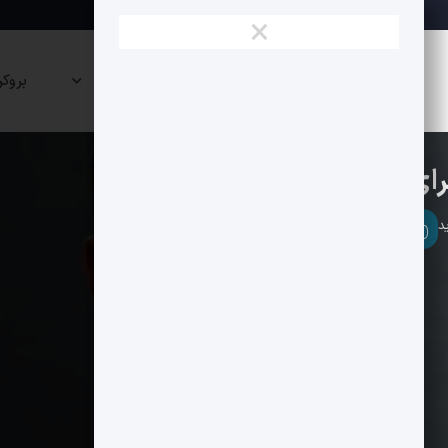
×
نقشه
صرافی
پراپی
بروکر
بازار
ها
ها
بلاکچین
تحلیل فاندامنتال