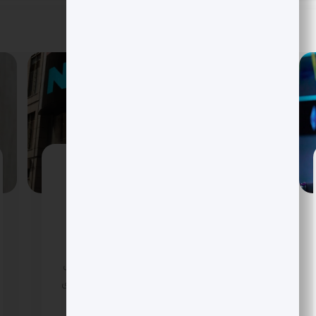
LMAX به عرضه در نزدک چشم دارد؟ گزینه
فروش تا ارزش 5 میلیارد دلار روی میز
گزارش های اختصاصی از لندن می گوید LMAX با
همراهی مورگان استنلی و بانک سرمایه گذاری
KBW همه سناریوها را بررسی می کند؛ از ادغام با
SPAC تا IPO در نزدک. جهش ارزش گذاری احتمالی
به 5 میلیارد دلار، سرمایه گذاری 150 میلیون دلاری
ریپل و صرافی 24 ساعته چند دارایی، این پلتفرم