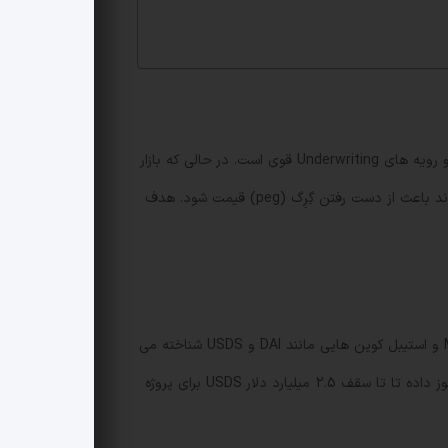
ها رشد سریعی داشته، چند نمونه از استیبل کوین های سنتتیک نشان داده اند که استراتژی های پشتیبانی نامناسب می تواند باعث از دست رفتن گِرِگ (peg) قیمت شود. هدف
سرمایه گذاران اصلی این شتاب دهنده Framework Ventures، LayerZero و اکوسیستم Sky هستند. Sky، که پیش تر با MakerDAO و استیبل کوین هایی مانند DAI و USDS شناخته می
شد، امکان دسترسی به ذخایر قابل توجه پروتکل را برای تامین مالی پروژه ها فراهم می کند. طبق مصاحبه اعضای تیم، Sky اخیرا مجوز داده تا تا سقف 2.5 میلیارد دلار USDS برای پروژه