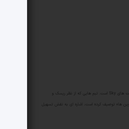
شتاب دهنده Obex یک دوره 12 هفته ای برای تیم های مرحله اولیه ارائه می دهد که شامل سرمایه، منابع فنی و دسترسی به زیرساخت های Sky است. تیم هایی که از نظر ریسک و
افت سرمایه اضافی از ذخایر Sky نیز باشند. Obex خود را «Y Combinator برای استیبل کوین ها» توصیف کرده است، اشاره ای به نقش تسهیل