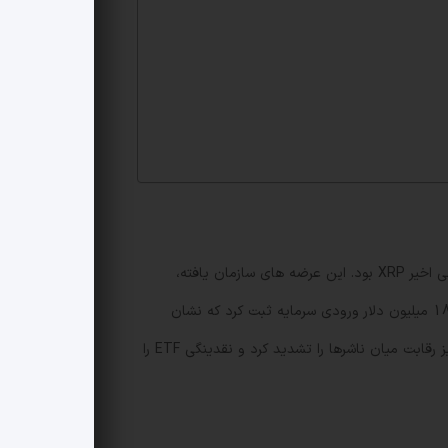
یکی از مهم ترین کاتالیزورها برای رالی اخیر XRP بود. این عرضه های سازمان یافته،
جذابیت دسترسی قانونی برای سرمایه گذاران سنتی را افزایش داد و برخلاف جریان خروج سرمایه از بازارهای کریپتو، XRP نزدیک به 180 میلیون دلار ورودی سرمایه ثبت کرد که نشان
دهنده تقاضای واقعی مؤسسه ای است. اقدام Franklin Templeton در بخشودگی کارمزد برای 5 میلیارد دلار اول تا ماه می 2026 نیز رقابت میان ناشرها را تشدید کرد و نقدینگی ETF را