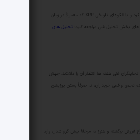
معاملات اولیه نشان دهنده حضور قوی میزهای حرفه ای و حجم خرید کنترل شده بود، چیزی که به مشروعیت شکست مقاومت کمک کرد و با الگوهای تاریخی XRP که معمولاً در زمان
ه های بخش تحلیل فنی مراجعه کنید:
تحلیل های
 گذاشت و الگوی «بول-فلاگ» (Bull-flag) را تکمیل کرد؛ حرکتی که تحلیلگران فنی هفته ها انتظار آن را داشتند. جهش
تر از میانگین 24 ساعت قبلی بود؛ این امر نشان دهنده تجمع واقعی خریداران، نه صرفاً بستن پوزیشن
و 2.04 نشان دهنده حفظ یک ساختار روندی سالم است و شاخص RSI نیز از ناحیه اشباع فروش برگشته و هنوز به مرحلهٔ بیش گرم شدن وارد