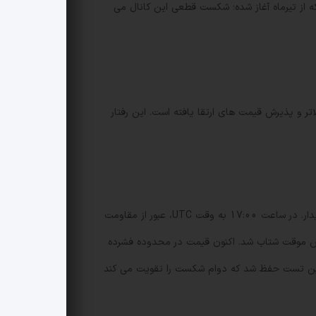
زمون مرز بالایی یک کانال نزولی است که از تیرماه آغاز شده؛ شکست قطعی این کانال می
ی از مهاجرت تقاضا به سطوح بالاتر و پذیرش قیمت های ارتقا یافته است. این رفتار
XRP از 2.10 به 2.25 با دامنه منظم 0.24 دلار صعود کرد و این رشد بیشتر ناشی از خرید مستمر نهادی بود تا شمع های بلند و ناپایدار. در ساعت 17:00 به وقت UTC، عبور از مقاومت
2.2 رساند، هرچند بخشی از سودآوری باعث کاهش موقت شتاب شد. اکنون قیمت در محدوده فشرده
ده و انفجارهای ساعتی کم دامنه (حدود 2.4 میلیون) نشان دهنده ادامه تجمع هستند. حمایت 2.23 در اولین تست حفظ شد که دوام شکست را تقویت می کند