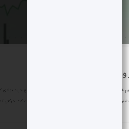
طی معاملات اخیر تحت تأثیر دو محرک مهم قرار گرفت: راه اندازی ETFهایی از س
نی تصویر صعودی را نشان می دهند و XRP در تلاش است تا محدوده بالایی یک کانال نزولی بلندمدت را تست 