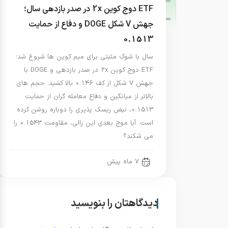
ETF دوج کوین 2x در صدر بازدهی سال؛
جهش V شکل DOGE و دفاع از حمایت
0.1513
سال با شوک مثبتی برای میم کوین ها شروع شد؛
ETF دوج کوین 2x در صدر بازدهی و DOGE با
جهش V شکل از کف 0.146 بالا کشید. حجم های
بالاتر از میانگین و دفاع معامله گران از حمایت
0.1513، نبض ریسک پذیری را دوباره روشن کرده
است. آیا موج بعدی این رالی، مقاومت 0.1543 را
می شکند؟
7 ماه پیش
دیدگاهتان را بنویسید