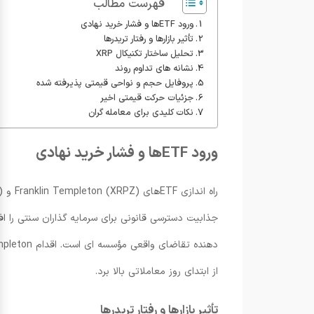
فهرست مطالب
ورود ETFها و فشار خرید نهادی
تأثیر بازارها و رفتار تریدرها
تحلیل ساختار تکنیکال XRP
نشانه های تداوم روند
پروفایل حجم و نواحی قیمتی پذیرفته شده
جزئیات حرکت قیمتی اخیر
نکات کلیدی برای معامله گران
ورود ETFها و فشار خرید نهادی
راه اندازی ETFهای Franklin Templeton (XRPZ) و Grayscale (GXRP) در بورس
از ابتدای روز معاملاتی بالا برد.
تأثیر بازارها و رفتار تریدرها