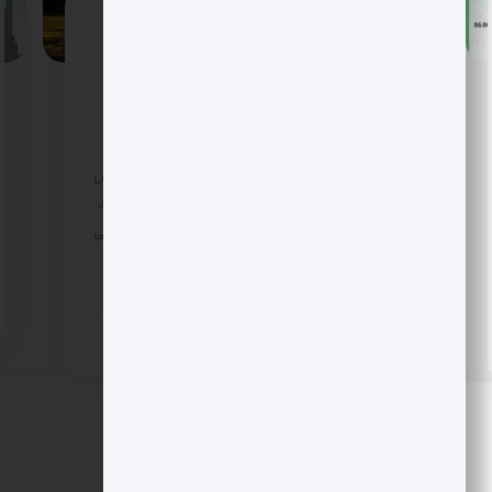
جهش بیت کوین تا آستانه 95 هزار؛ XRP
جرقه زد و سهام کریپتو اوج گرفت
بازار کریپتو سال 2026 را طوفانی شروع کرد؛ بیت
کوین با جهشی پرقدرت تا نزدیکی 95 هزار دلار
پیش رفت و XRP فرمان رالی را در دست گرفت.
همزمان سهام شرکت های مرتبط با کریپتو سبزپوش
شدند و امیدها برای بازگشت بزرگ دوباره زنده شد.
با این حال تحلیلگران از ریسک های سیاستی و فنی
می گویند. آیا این بار مسیر تا رکوردهای تاریخی
هموار است؟
7 ماه پیش