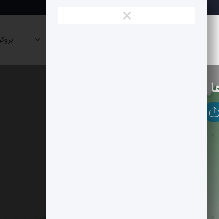
×
نقشه
صرافی
پراپی
بروکر
بازار
ها
ها
آلت کوین ها