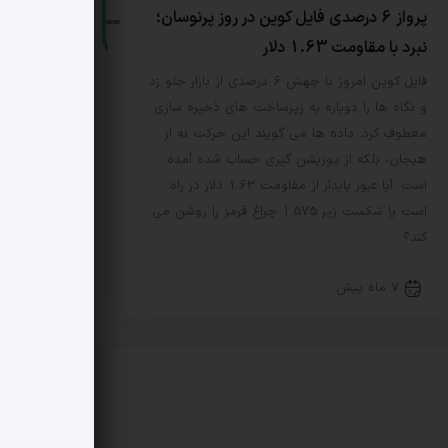
پرواز 6 درصدی فایل کوین در روز پرنوسان؛
نبرد با مقاومت 1.63 دلار
فایل کوین امروز با جهش 6 درصدی از بازار جلو زد
و نگاه ها را دوباره به زیرساخت های ذخیره سازی
معطوف کرد. داده ها می گویند این حرکت نه از
هیجان، بلکه از پوزیشن گیری حساب شده آمده
است. آیا عبور پایدار از مقاومت 1.63 دلار در راه
است یا شکست زیر 1.575 چراغ قرمز را روشن می
کند؟
7 ماه پیش