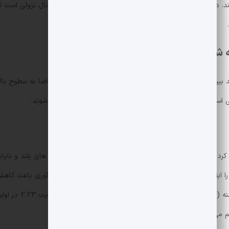
نشده است؛ ترکیبی که مسیر را برای ادامه رشد باز می کند. در مقیاس کلان، XRP حالا در حال آ
ه شده
تحلیل پروفایل حجم نشان می دهد ناحیهٔ ارزش جدید بین 2.21 تا 2.25 دلار شکل گرفته که علامت
تی است که مقاومت های بعدی به صورت پاک و قاطع شکسته شوند.
2.12 با ورود 227.5 میلیون حجم همراه شد که توکن را ابتدا به 2.21 و سپس تا 9
2.251–2.267 تثبیت ش