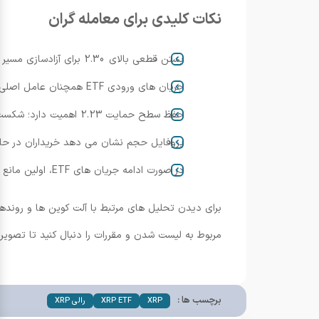
نکات کلیدی برای معامله گران
بستن قطعی بالای 2.30 برای آزادسازی مسیر تا 2.57–2.80 حیاتی است.
جریان های ورودی ETF همچنان عامل اصلی نوسان پذیری باقی مانده و داده های اولیه، تقاضای مؤسسه ای واقعی را نشان می دهد.
حفظ سطح حمایت 2.23 اهمیت دارد؛ شکست زیر 2.15 می تواند پایان فرضیه صعودی را تسریع کند.
پروفایل حجم نشان می دهد خریداران در حال تثبیت
در صورت ادامه جریان های ETF، اولین مانع مهم، خط روند نزولی کلان از تیرماه است؛ شکست آن می تواند ساختار بازار را به طور کامل معکوس کند.
برای دیدن تحلیل های مرتبط با آلت کوین ها و رونده
مربوط به لیست شدن و مقررات را دنبال کنید تا تصویر
برچسب ها :
XRP
XRP ETF
رالی XRP