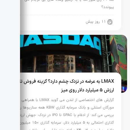
پیوندد؟
11 روز پیش
LMAX به عرضه در نزدک چشم دارد؟ گزینه فروش تا
ارزش 5 میلیارد دلار روی میز
گزارش های اختصاصی از لندن می گوید LMAX با همراهی
مورگان استنلی و بانک سرمایه گذاری KBW همه سناریوها را
بررسی می کند؛ از ادغام با SPAC تا IPO در نزدک. جهش ارزش
گذاری احتمالی به 5 میلیارد دلار، سرمایه گذاری 150 میلیون