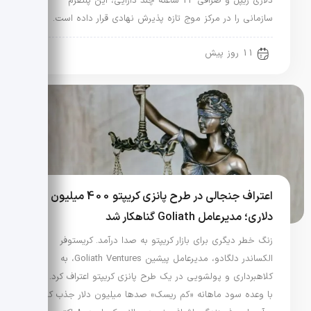
دلاری ریپل و صرافی 24 ساعته چند دارایی، این پلتفرم
سازمانی را در مرکز موج تازه پذیرش نهادی قرار داده است.
11 روز پیش
اعتراف جنجالی در طرح پانزی کریپتو 400 میلیون
دلاری؛ مدیرعامل Goliath گناهکار شد
زنگ خطر دیگری برای بازار کریپتو به صدا درآمد. کریستوفر
الکساندر دلگادو، مدیرعامل پیشین Goliath Ventures، به
کلاهبرداری و پولشویی در یک طرح پانزی کریپتو اعتراف کرد. او
با وعده سود ماهانه «کم ریسک» صدها میلیون دلار جذب کرد