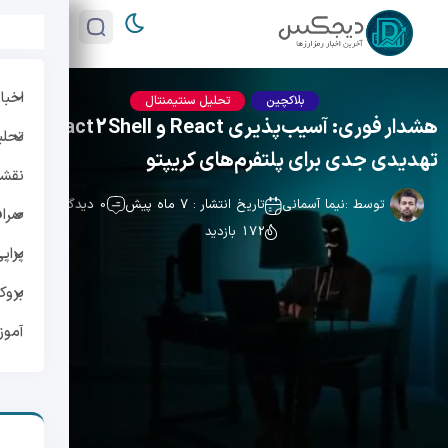
اخبار
بلاکچین
تحلیل سنتیمنتال
هشدار فوری: آسیب‌پذیری React و React2Shell؛
تحلی
تهدیدی جدی برای پلتفرم‌های کریپتو
نقشه 
توسط :
نیما آسمانی
تاریخ انتشار : 7 ماه پیش
0 دیدگاه
صراف
172 بازدید
پراپ
بروک
آمو