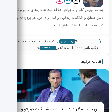
برنامه نویس آرام و ماجراجو؛ علاقه مند به بازارهای مالی و کریپتو.
«بین منطق و خلاقیت زندگی می‌کنم. برای من، هر پروژه یه پازل
شیرینه که باید با عشق حلش کرد».
«
۳ سیگنال کلیدی که ممکن است قیمت بیت
پست قبلی
»
کوین را به حرکت درآورد
وقتی راسل 2000 از بیت کوین جلو می زند؛
پست بعدی
سیگنال های نقدینگی و چشم انداز بازار
مقالات مرتبط
بن بست 60 رای در سنا؛ لایحه شفافیت کریپتو و