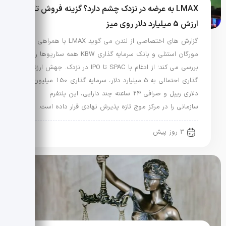
LMAX به عرضه در نزدک چشم دارد؟ گزینه فروش تا
ارزش 5 میلیارد دلار روی میز
گزارش های اختصاصی از لندن می گوید LMAX با همراهی
مورگان استنلی و بانک سرمایه گذاری KBW همه سناریوها را
بررسی می کند؛ از ادغام با SPAC تا IPO در نزدک. جهش ارزش
گذاری احتمالی به 5 میلیارد دلار، سرمایه گذاری 150 میلیون
دلاری ریپل و صرافی 24 ساعته چند دارایی، این پلتفرم
سازمانی را در مرکز موج تازه پذیرش نهادی قرار داده است.
3 روز پیش