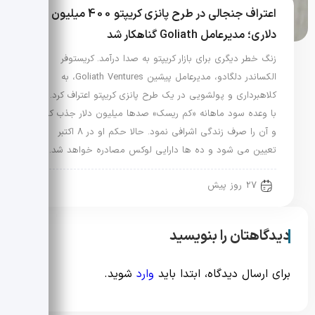
اعتراف جنجالی در طرح پانزی کریپتو 400 میلیون
دلاری؛ مدیرعامل Goliath گناهکار شد
زنگ خطر دیگری برای بازار کریپتو به صدا درآمد. کریستوفر
الکساندر دلگادو، مدیرعامل پیشین Goliath Ventures، به
کلاهبرداری و پولشویی در یک طرح پانزی کریپتو اعتراف کرد. او
با وعده سود ماهانه «کم ریسک» صدها میلیون دلار جذب کرد
و آن را صرف زندگی اشرافی نمود. حالا حکم او در 8 اکتبر
تعیین می شود و ده ها دارایی لوکس مصادره خواهد شد.
27 روز پیش
دیدگاهتان را بنویسید
برای ارسال دیدگاه، ابتدا باید
وارد
شوید.