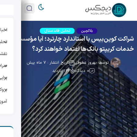
اخبار
بلاکچین
تحلیل فاندامنتال
شراکت کوین‌بیس با استاندارد چارترد؛ آیا مؤسسات به
تحلی
خدمات کریپتو بانک‌ها اعتماد خواهند کرد؟
نقشه 
توسط :
بهروز عطوفی
تاریخ انتشار : 7 ماه پیش
صراف
0 دیدگاه
133 بازدید
پراپ
بروک
آمو