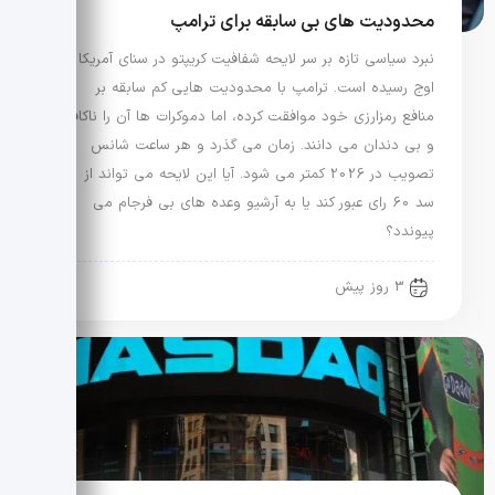
محدودیت های بی سابقه برای ترامپ
نبرد سیاسی تازه بر سر لایحه شفافیت کریپتو در سنای آمریکا به
اوج رسیده است. ترامپ با محدودیت هایی کم سابقه بر
منافع رمزارزی خود موافقت کرده، اما دموکرات ها آن را ناکافی
و بی دندان می دانند. زمان می گذرد و هر ساعت شانس
تصویب در 2026 کمتر می شود. آیا این لایحه می تواند از
سد 60 رای عبور کند یا به آرشیو وعده های بی فرجام می
پیوندد؟
3 روز پیش