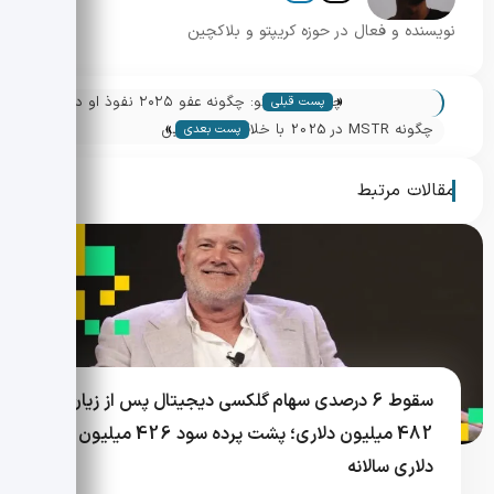
نویسنده و فعال در حوزه کریپتو و بلاکچین
«
چانگ پنگ ژائو: چگونه عفو ۲۰۲۵ نفوذ او در
پست قبلی
»
بازار کریپتو را تقویت کرد
چگونه MSTR در 2025 با خلاقیت بیت‌کوین
پست بعدی
بیشتری به دست آورد؛ ترفندهای مایکل سیلور
برای رشد دارایی
مقالات مرتبط
سقوط 6 درصدی سهام گلکسی دیجیتال پس از زیان
482 میلیون دلاری؛ پشت پرده سود 426 میلیون
دلاری سالانه