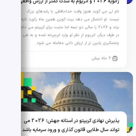
ژانویه 2026 و اتریوم به شدت کمتر از ارزش واقعی
تام لی می گوید هنوز وقت خداحافظی با رشدهای بزرگ
نیست. او احتمال می دهد بیت کوین همین ماه رکورد تازه
بزند و 2026 را سالی دو نیمه اما مثبت برای کریپتو می داند.
در طرف دیگر، اتریوم از نظر او وارد ابرچرخه شده و به طرز
چشمگیری پایین تر از ارزش ذاتی معامله می شود.
2 ماه پیش
پذیرش نهادی کریپتو در آستانه جهش؛ 2026 می
تواند سال طلایی قانون گذاری و ورود سرمایه باشد