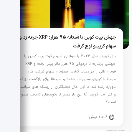
جهش بیت کوین تا آستانه 95 هزار؛ XRP جرقه زد و
سهام کریپتو اوج گرفت
بازار کریپتو سال 2026 را طوفانی شروع کرد؛ بیت کوین با
جهشی پرقدرت تا نزدیکی 95 هزار دلار پیش رفت و XRP
فرمان رالی را در دست گرفت. همزمان سهام شرکت های
مرتبط با کریپتو سبزپوش شدند و امیدها برای بازگشت بزرگ
دوباره زنده شد. با این حال تحلیلگران از ریسک های سیاستی
و فنی می گویند. آیا این بار مسیر تا رکوردهای تاریخی هموار
است؟
6 ماه پیش