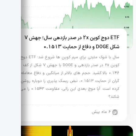
ETF دوج کوین 2x در صدر بازدهی سال؛ جهش V
شکل DOGE و دفاع از حمایت 0.1513
سال با شوک مثبتی برای میم کوین ها شروع شد؛ ETF دوج
کوین 2x در صدر بازدهی و DOGE با جهش V شکل از کف
0.146 بالا کشید. حجم های بالاتر از میانگین و دفاع معامله
گران از حمایت 0.1513، نبض ریسک پذیری را دوباره روشن
کرده است. آیا موج بعدی این رالی، مقاومت 0.1543 را می
شکند؟
6 ماه پیش