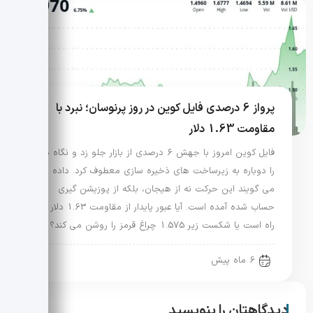
پرواز 6 درصدی فایل کوین در روز پرنوسان؛ نبرد با
مقاومت 1.63 دلار
فایل کوین امروز با جهش 6 درصدی از بازار جلو زد و نگاه ها
را دوباره به زیرساخت های ذخیره سازی معطوف کرد. داده ها
می گویند این حرکت نه از هیجان، بلکه از پوزیشن گیری
حساب شده آمده است. آیا عبور پایدار از مقاومت 1.63 دلار در
راه است یا شکست زیر 1.575 چراغ قرمز را روشن می کند؟
6 ماه پیش
دیدگاهتان را بنویسید