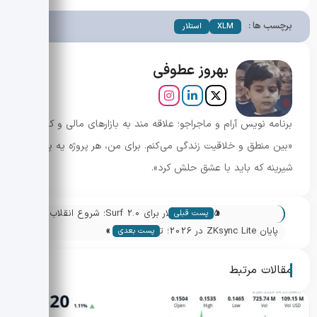
برچسب ها :
XLM
استلار
بهروز عطوفی
برنامه نویس آرام و ماجراجو؛ علاقه مند به بازارهای مالی و کریپتو.
«بین منطق و خلاقیت زندگی می‌کنم. برای من، هر پروژه یه پازل
شیرینه که باید با عشق حلش کرد».
«
۱۵ میلیون دلار برای Surf 2.0؛ شروع انقلاب
پست قبلی
»
هوش مصنوعی در تحلیل دارایی های دیجیتال
پایان ZKsync Lite در 2026؛ تغییر جهت
پست بعدی
Matter Labs و تحولات بزرگ در بلاکچین
مقالات مرتبط