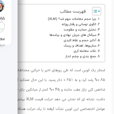
تاریخ ان
فهرست مطالب
چرا حجم معاملات مهم شد؟ (XLM)
الگوی نوسانی و رفتار روزانه
تاریخ ان
تحلیل حمایت و مقاومت
سیگنال های جریان نهادی و پیامدها
آنالیز حجم و نقاط کلیدی
تاریخ ان
سناریوها، اهداف و ریسک
نکات معامله گری
جمع بندی و چشم انداز
استلار یک کوین است که طی روزهای اخیر با حرکتی محتاطانه
0.85% رشد کرد و به 0.251 دلار رسید. با این حال عملکرد آن از
شاخص کلی بازار عقب مانده و 0.45% کمتر از میانگین بازار حرکت
داشت؛ نشانه ای که نشان می دهد حرکت قیمت XLM بیشتر از
عوامل اختصاصی این کوین نشأت گرفته تا یک حرکت همگانی در