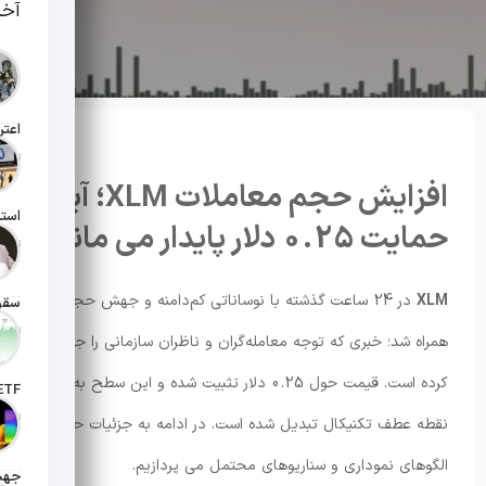
آخر
تاریخ انت
افزایش حجم معاملات XLM؛ آیا
حمایت 0.25 دلار پایدار می ماند؟
تاریخ انت
XLM
در 24 ساعت گذشته با نوساناتی کم‌دامنه و جهش حجم
تاریخ انت
همراه شد؛ خبری که توجه معامله‌گران و ناظران سازمانی را جلب
کرده است. قیمت حول 0.25 دلار تثبیت شده و این سطح به یک
تاریخ ان
نقطه عطف تکنیکال تبدیل شده است. در ادامه به جزئیات حجم،
الگوهای نموداری و سناریوهای محتمل می پردازیم.