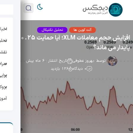
اخبار
آلت کوین ها
تحلیل تکنیکال
افزایش حجم معاملات XLM؛ آیا حمایت 0.25 دلار
تحلی
پایدار می ماند؟
نقشه 
توسط :
بهروز عطوفی
تاریخ انتشار : 6 ماه پیش
صراف
0 دیدگاه
126 بازدید
پراپ
بروک
آمو