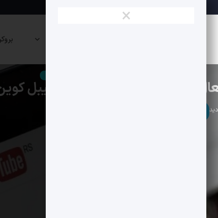
×
نقشه
صرافی
پراپی
بروکر
بازار
ها
ها
آلت کوین ها
بلاکچین
تحلیل فاندامنتال