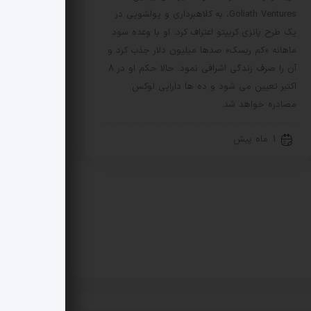
Goliath Ventures، به کلاهبرداری و پولشویی در
یک طرح پانزی کریپتو اعتراف کرد. او با وعده سود
ماهانه «کم ریسک» صدها میلیون دلار جذب کرد و
آن را صرف زندگی اشرافی نمود. حالا حکم او در 8
اکتبر تعیین می شود و ده ها دارایی لوکس
مصادره خواهد شد.
1 ماه پیش