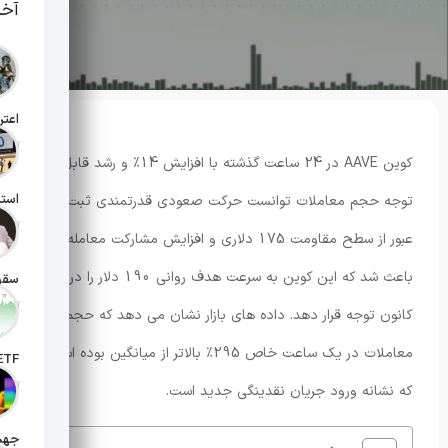
آخر
تاریخ انت
کوین AAVE در 24 ساعت گذشته با افزایش 14٪ و رشد قابل
توجه حجم معاملات توانست حرکت صعودی قدرتمندی ثبت کند.
تاریخ انت
عبور از سطح مقاومت 175 دلاری و افزایش مشارکت معامله گران
باعث شد که این کوین به سرعت هدف روانی 190 دلار را در
تاریخ انت
کانون توجه قرار دهد. داده های بازار نشان می دهد که حجم
معاملات در یک ساعت خاص 295٪ بالاتر از میانگین بوده است
تاریخ ان
که نشانه ورود جریان نقدینگی جدید است.