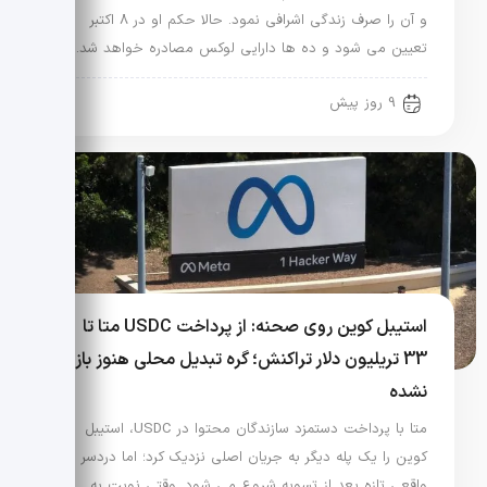
و آن را صرف زندگی اشرافی نمود. حالا حکم او در 8 اکتبر
تعیین می شود و ده ها دارایی لوکس مصادره خواهد شد.
9 روز پیش
استیبل کوین روی صحنه: از پرداخت USDC متا تا
33 تریلیون دلار تراکنش؛ گره تبدیل محلی هنوز باز
نشده
متا با پرداخت دستمزد سازندگان محتوا در USDC، استیبل
کوین را یک پله دیگر به جریان اصلی نزدیک کرد؛ اما دردسر
واقعی تازه بعد از تسویه شروع می شود. وقتی نوبت به