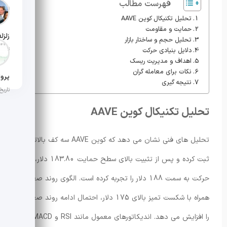
فهرست مطالب
تاریخ ان
تحلیل تکنیکال کوین AAVE
حمایت و مقاومت
تحلیل حجم و ساختار بازار
تاریخ ان
دلایل بنیادی حرکت
اهداف و مدیریت ریسک
نکات برای معامله گران
نتیجه گیری
تاریخ ان
تحلیل تکنیکال کوین AAVE
تحلیل های فنی نشان می دهد که کوین AAVE سه کف بالاتر
ثبت کرده و پس از تثبیت بالای سطح حمایت 183.80 دلار،
حرکت به سمت 188 دلار را تجربه کرده است. الگوی روند صعودی
همراه با شکست تمیز بالای 175 دلار، احتمال ادامه روند صعودی
را افزایش می دهد. اندیکاتورهای معمول مانند RSI و MACD نیز