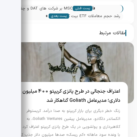
«
تأثیر تصمیم MSCI بر شرکت های DAT و چشم
پست قبلی
»
انداز بازار کریپتو
رشد حجم معاملات ETF بیت کوین و
پست بعدی
پیامدها برای بازار کریپتو
مقالات مرتبط
اعتراف جنجالی در طرح پانزی کریپتو 400 میلیون
دلاری؛ مدیرعامل Goliath گناهکار شد
زنگ خطر دیگری برای بازار کریپتو به صدا درآمد. کریستوفر
الکساندر دلگادو، مدیرعامل پیشین Goliath Ventures، به
کلاهبرداری و پولشویی در یک طرح پانزی کریپتو اعتراف کرد. او
با وعده سود ماهانه «کم ریسک» صدها میلیون دلار جذب کرد