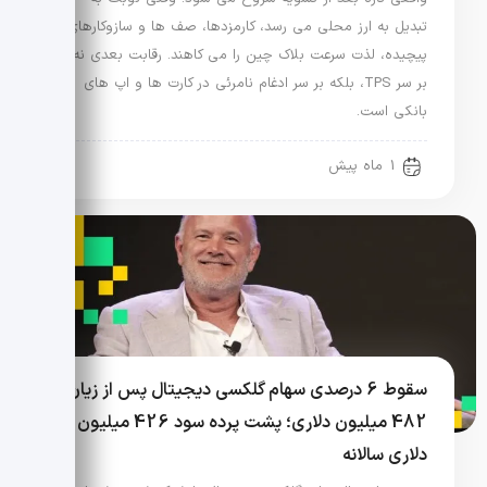
تبدیل به ارز محلی می رسد، کارمزدها، صف ها و سازوکارهای
پیچیده، لذت سرعت بلاک چین را می کاهند. رقابت بعدی نه
بر سر TPS، بلکه بر سر ادغام نامرئی در کارت ها و اپ های
بانکی است.
1 ماه پیش
سقوط 6 درصدی سهام گلکسی دیجیتال پس از زیان
482 میلیون دلاری؛ پشت پرده سود 426 میلیون
دلاری سالانه