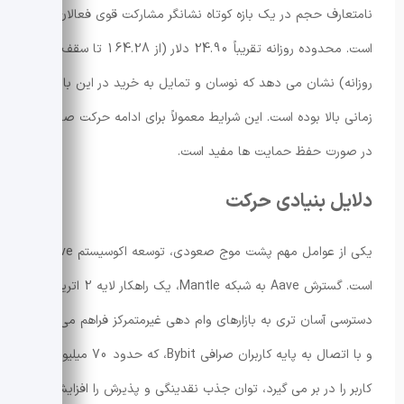
نامتعارف حجم در یک بازه کوتاه نشانگر مشارکت قوی فعالان بازار
است. محدوده روزانه تقریباً 24.90 دلار (از 164.28 تا سقف
روزانه) نشان می دهد که نوسان و تمایل به خرید در این بازه
زمانی بالا بوده است. این شرایط معمولاً برای ادامه حرکت صعودی
در صورت حفظ حمایت ها مفید است.
دلایل بنیادی حرکت
یکی از عوامل مهم پشت موج صعودی، توسعه اکوسیستم Aave
است. گسترش Aave به شبکه Mantle، یک راهکار لایه 2 اتریوم،
دسترسی آسان تری به بازارهای وام دهی غیرمتمرکز فراهم می کند
و با اتصال به پایه کاربران صرافی Bybit، که حدود 70 میلیون
کاربر را در بر می گیرد، توان جذب نقدینگی و پذیرش را افزایش