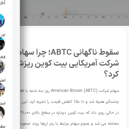
آخر
تاریخ انت
سقوط ناگهانی ABTC؛ چرا سهام
شرکت آمریکایی بیت کوین ریزش
تاریخ انت
کرد؟
تاریخ انت
سهام شرکت American Bitcoin (ABTC) روز سه شنبه با افتی
چشمگیر همراه شد و تا ۵۰٪ کاهش قیمت را تجربه کرد. این رخداد
تاریخ انت
در حالی روی داد که بیت کوین دوباره در سطح بالای ۹۱٬۰۰۰ دلار
معامله می شد و عموم سهام مرتبط با رمز ارزها روند صعودی