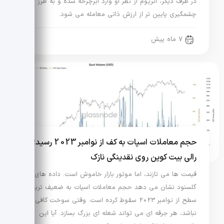
در طرف دیگر، اتریوم از نظر او وارد ابرچرخه شده و به طرز
چشمگیری پایین تر از ارزش ذاتی معامله می شود.
7 ماه پیش
حجم معاملات اسپات به کف از نوامبر 2023 رسید؛
رالی بیت کوین روی نقدینگی نازک
قیمت ها می تازند، اما موتور بازار خاموش است. داده های
گلسنود نشان می دهد حجم معاملات اسپات به ضعیف ترین
سطح از نوامبر 2023 سقوط کرده است. وقتی سوخت کافی
نباشد، هر جرقه ای می تواند شعله ای بزرگ بسازد. آیا این