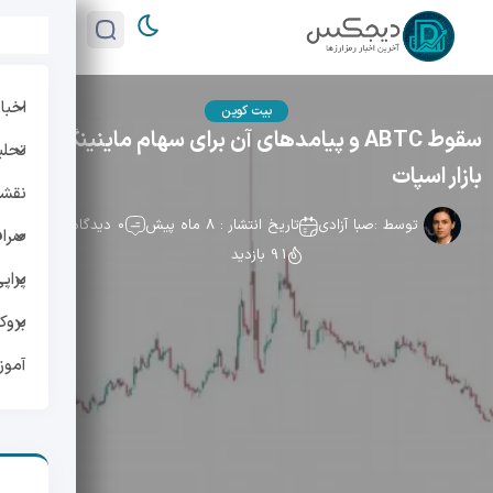
اخبار
بیت کوین
سقوط ABTC و پیامدهای آن برای سهام ماینینگ و
تحلی
بازار اسپات
نقشه 
توسط :
صبا آزادی
تاریخ انتشار : 8 ماه پیش
0 دیدگاه
صراف
91 بازدید
پراپ
بروک
آمو