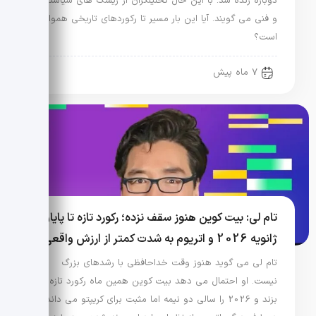
دوباره زنده شد. با این حال تحلیلگران از ریسک های سیاستی
و فنی می گویند. آیا این بار مسیر تا رکوردهای تاریخی هموار
است؟
7 ماه پیش
تام لی: بیت کوین هنوز سقف نزده؛ رکورد تازه تا پایان
ژانویه 2026 و اتریوم به شدت کمتر از ارزش واقعی
تام لی می گوید هنوز وقت خداحافظی با رشدهای بزرگ
نیست. او احتمال می دهد بیت کوین همین ماه رکورد تازه
بزند و 2026 را سالی دو نیمه اما مثبت برای کریپتو می داند.