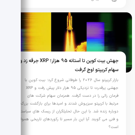
جهش بیت کوین تا آستانه 95 هزار؛ XRP جرقه زد و
سهام کریپتو اوج گرفت
بازار کریپتو سال 2026 را طوفانی شروع کرد؛ بیت کوین با
جهشی پرقدرت تا نزدیکی 95 هزار دلار پیش رفت و XRP
فرمان رالی را در دست گرفت. همزمان سهام شرکت های
مرتبط با کریپتو سبزپوش شدند و امیدها برای بازگشت بزرگ
دوباره زنده شد. با این حال تحلیلگران از ریسک های سیاستی
و فنی می گویند. آیا این بار مسیر تا رکوردهای تاریخی هموار
است؟