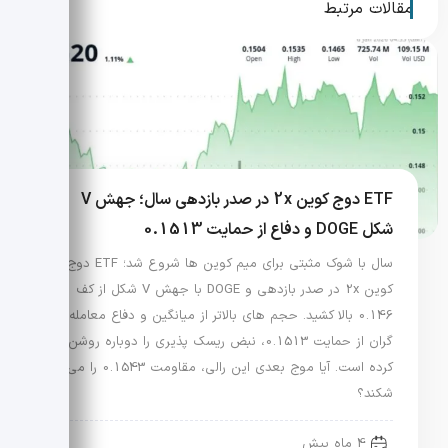
مقالات مرتبط
ETF دوج کوین 2x در صدر بازدهی سال؛ جهش V
شکل DOGE و دفاع از حمایت 0.1513
سال با شوک مثبتی برای میم کوین ها شروع شد؛ ETF دوج
کوین 2x در صدر بازدهی و DOGE با جهش V شکل از کف
0.146 بالا کشید. حجم های بالاتر از میانگین و دفاع معامله
گران از حمایت 0.1513، نبض ریسک پذیری را دوباره روشن
کرده است. آیا موج بعدی این رالی، مقاومت 0.1543 را می
شکند؟
4 ماه پیش