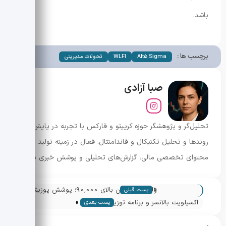
باشد.
برچسب ها :
Alt5 Sigma
WLFI
تحولات مدیریتی
صبا آزادی
تحلیل‌گر و پژوهشگر حوزه کریپتو و فارکس با تجربه در پایش
روندها و تحلیل تکنیکال و فاندامنتال. فعال در زمینه تولید
محتوای تخصصی مالی، گزارش‌های تحلیلی و پوشش خبری بازار.
«
رالی بیت کوین بالای 90٬000؛ پوشش پوزیشن
پست قبلی
»
ها و خرید در کف ها
اکسپلویت بالانسر و برنامه توزیع ۸ میلیون
پست بعدی
دلار برای LPها