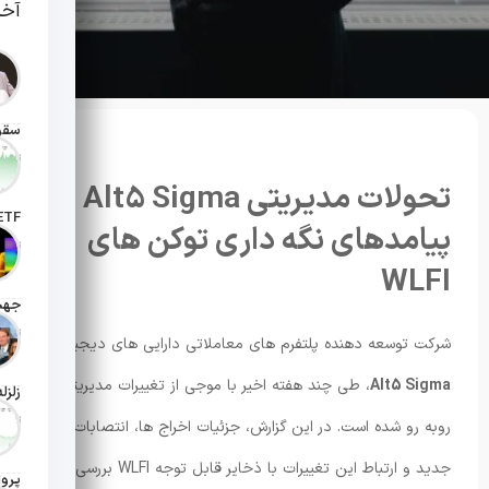
آخر
تاریخ انت
تحولات مدیریتی Alt5 Sigma و
پیامدهای نگه داری توکن های
تاریخ ان
WLFI
تاریخ ان
شرکت توسعه دهنده پلتفرم های معاملاتی دارایی های دیجیتال،
Alt5 Sigma
، طی چند هفته اخیر با موجی از تغییرات مدیریتی
تاریخ ان
روبه رو شده است. در این گزارش، جزئیات اخراج ها، انتصابات
جدید و ارتباط این تغییرات با ذخایر قابل توجه WLFI بررسی شده