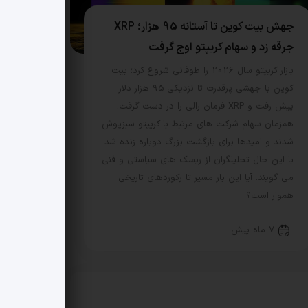
جهش بیت کوین تا آستانه 95 هزار؛ XRP
جرقه زد و سهام کریپتو اوج گرفت
بازار کریپتو سال 2026 را طوفانی شروع کرد؛ بیت
کوین با جهشی پرقدرت تا نزدیکی 95 هزار دلار
پیش رفت و XRP فرمان رالی را در دست گرفت.
همزمان سهام شرکت های مرتبط با کریپتو سبزپوش
شدند و امیدها برای بازگشت بزرگ دوباره زنده شد.
با این حال تحلیلگران از ریسک های سیاستی و فنی
می گویند. آیا این بار مسیر تا رکوردهای تاریخی
هموار است؟
7 ماه پیش