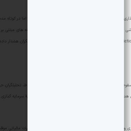
ی را تنظیم می کند که ممکن است به نفع جذب حجم باشد اما در کوتاه مدت ف
اشی از کاهش نرخ مالیاتی مرتبط با افزایش قیمت سهام و هزینه های مبتنی بر س
وابستگی بخش بازار پیش بینی (prediction markets): این بخش بخشی از ضعف را جبران کرده اما تحلی
پس از انتشار گزارش، سهام رابینهود دیروز حدود 11٪ سقوط کرد و در محدودهٔ 127 دلار ب
بهٔ سرمایه گذاری را خنثی نگه داشتند.
ی و بهبود های عملیاتی توجه کنند. افزایش سود ناشی از تغییرات مالیاتی مو