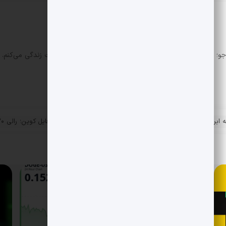
جو؛ علاقه مند به بازارهای مالی و کریپتو. «بین منطق و خلاقیت زندگی می‌کنم. 
IREN گزارش سود تاریخی و برنامه توسعه ابر هوش مصنوعی تا ۳.۴ میلیارد
فایل کوین؛ رالی ۷۰٪ و شکست مقاومت در بخش DePIN