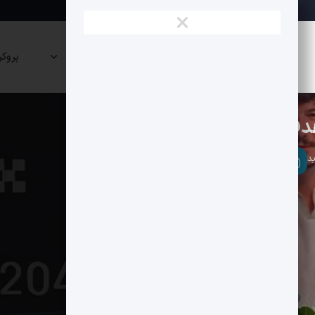
×
نقشه
صرافی
پراپی
بروکر
بازار
ها
ها
آلت کوین ها
تحلیل فاندامنتال
مت 130 دلار