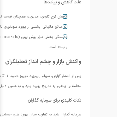
علت کاهش و پیامدها
کاهش نرخ کارمزد: مدیریت همچنان قیمت گذار
اثر منافع مالیاتی: بخشی از بهبود سودآوری ن
وابسته است.
واکنش بازار و چشم انداز تحلیلگران
معاملاتی پلتفرم به تدریج بهبود یابد و به همین دلیل هدف قیمتی را از 122 به 130 دلار افزایش دادند، هرچند رت
نکات کلیدی برای سرمایه گذاران
سرمایه گذاران باید به تفاوت میان بهبود های حسابدار