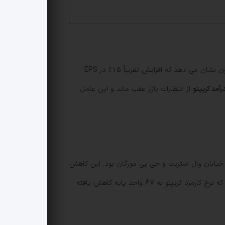
جی پی مورگان تاکید کرده است که نتایج سه ماهه رابینهود «قوی اما کم کیفیت» بوده است. برآورد تحلیلگران به رهبری کنت وورثینگتون نشان می دهد که افزایش تقریباً 15٪ در EPS
رآمد کریپتو
از انتظارات بازار عقب ماند و این عامل
با وجود رشد حجم معاملات رخ داد و نشان می دهد که نرخ کارمزد یا ترکیب معاملات تغییر کرده است؛ بانک گزارش داد که نرخ کارمزد کریپتو به 67 واحد پایه کاهش یافته