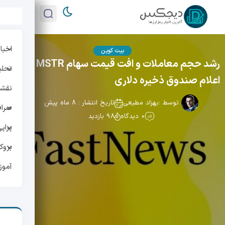
اخبار
بیت کوین
رشد حجم معاملات و افت قیمت سهام MSTR پس از
تحلی
اعلام صندوق ذخیره دلاری
نقشه 
توسط :
بهزاد مطیعی
تاریخ انتشار : 8 ماه پیش
صراف
0 دیدگاه
98 بازدید
پراپ
بروک
آمو