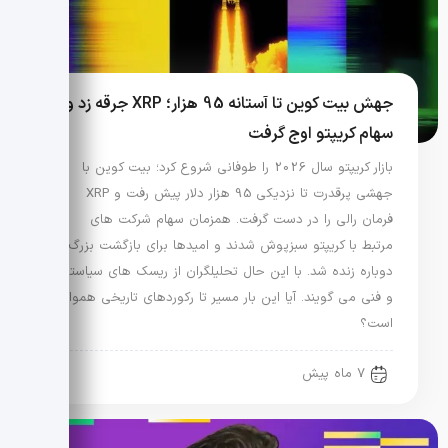
جهش بیت کوین تا آستانه 95 هزار؛ XRP جرقه زد و
سهام کریپتو اوج گرفت
بازار کریپتو سال 2026 را طوفانی شروع کرد؛ بیت کوین با
جهشی پرقدرت تا نزدیکی 95 هزار دلار پیش رفت و XRP
فرمان رالی را در دست گرفت. همزمان سهام شرکت های
مرتبط با کریپتو سبزپوش شدند و امیدها برای بازگشت بزرگ
دوباره زنده شد. با این حال تحلیلگران از ریسک های سیاستی
و فنی می گویند. آیا این بار مسیر تا رکوردهای تاریخی هموار
است؟
7 ماه پیش