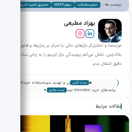
برچسب ها :
حجم معاملات
سهام MSTR
صندوق ذخیره دلاری
بهزاد مطیعی
نویسنده و تحلیل‌گر بازارهای مالی با تمرکز بر رمزارزها و فناوری
بلاک‌چین. تلاش می‌کنم پیچیدگی بازار کریپتو را به زبانی ساده و
دقیق انتقال بدم.
«
هوش مصنوعی و تهدید سوءاستفاده خودکار
پست قبلی
»
در قراردادهای هوشمند دیفای
پیامدهای خرید Innovator توسط گلدمن
پست بعدی
ساکس و تأثیر آن بر بازار اسپات بیت کوین
مقالات مرتبط