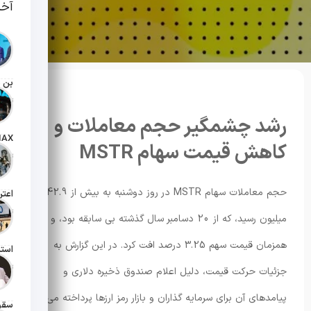
آخر
تاریخ انت
رشد چشمگیر حجم معاملات و
کاهش قیمت سهام MSTR
تاریخ انت
حجم معاملات سهام MSTR در روز دوشنبه به بیش از 42.9
تاریخ انت
میلیون رسید، که از 20 دسامبر سال گذشته بی سابقه بود، و
همزمان قیمت سهم 3.25 درصد افت کرد. در این گزارش به
تاریخ انت
جزئیات حرکت قیمت، دلیل اعلام صندوق ذخیره دلاری و
پیامدهای آن برای سرمایه گذاران و بازار رمز ارزها پرداخته می شود.