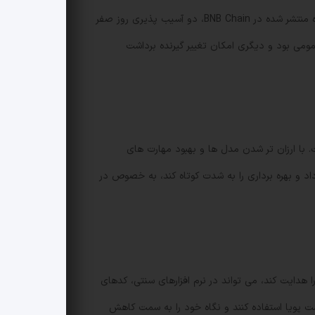
مشابه حملات واقعی روی اتریوم و زنجیره BNB تخلیه کنند. در یک آزمایش دیگر، دو مدل مطرح توانستند از میان 2,849 قرارداد تازه منتشر شده در BNB Chain، دو آسیب پذیری روز صفر
 داشتند. یکی از این موارد به دلیل نبود modifier مناسب در یک تابع عمومی بود و دیگری امکان تغییر گیرنده برداشت
دها تنها 3,476 دلار گزارش شده و میانگین هزینه به ازای هر ران حدود 1.22 دلار بوده است. با ارزان تر شدن مدل ها و بهبود مهارت های
اد و بهره برداری را به شدت کوتاه کند، به خصوص در
ا هدایت کند، می تواند در نرم افزارهای سنتی، کدهای
ست پویا استفاده کنند و نگاه خود را به سمت کاهش