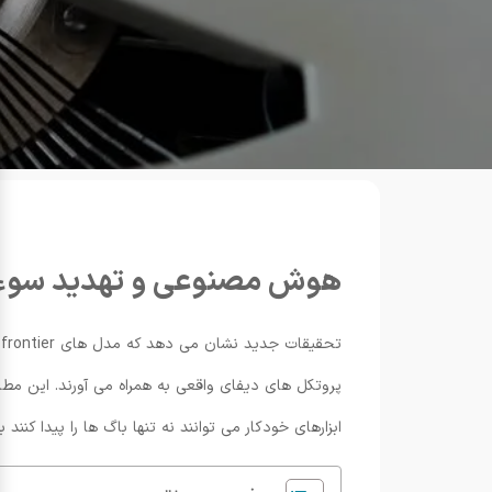
هوش مصنوعی و تهدید سوءاس
تحقیقات جدید نشان می دهد که مدل های frontier هوش مصنوعی اکنون توانایی شناسایی و اجرای اکسپلویت ها در قراردادهای هوشمند را دارند و خطر
ابزارهای خودکار می توانند نه تنها باگ ها را پیدا کنن