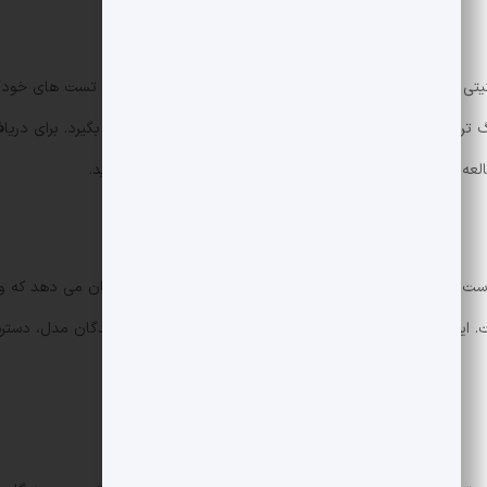
یتی پیوسته، استقرار برنامه های باگ بانتی فعال، و به کارگیری تست های خ
نگ تراکنش ها می تواند جلوی بسیاری از سوءاستفاده خودکار را بگیرد. برای در
العه اولیه گزارش اصلی به
منبع پژوهش Anthropic
مراجعه کنید.
ست نه تشویق به سوءاستفاده. توانایی های فعلی مدل ها نشان می دهد که وظ
ست. این موضوع پرسش های مهمی درباره مسؤولیت توسعه کنندگان مدل، دسترس