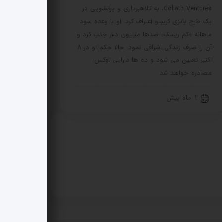
Goliath Ventures، به کلاهبرداری و پولشویی در
یک طرح پانزی کریپتو اعتراف کرد. او با وعده سود
ماهانه «کم ریسک» صدها میلیون دلار جذب کرد و
آن را صرف زندگی اشرافی نمود. حالا حکم او در 8
اکتبر تعیین می شود و ده ها دارایی لوکس
مصادره خواهد شد.
1 ماه پیش