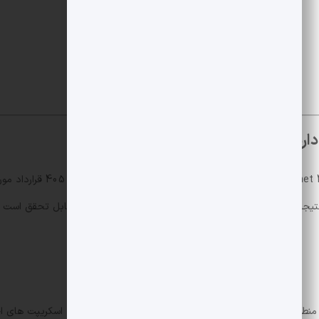
ارد؟
 نتیجه نشان می دهد که خطر
سوءاستفاده خودکار
از نظر فنی قابل تحقق است و
طقی اکتفا نکردند؛ بلکه توانستند توالی تراکنش ها را تنظیم، اسکریپت های اج