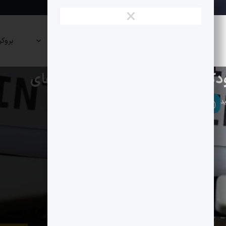
×
نقشه
صرافی
پراپی
بروکر
بازار
ها
ها
ار در قراردادهای هوشمند دیفای