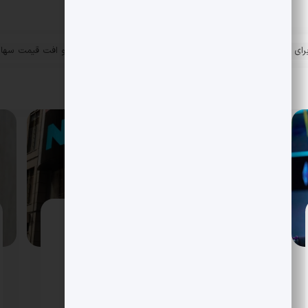
دلاری
LMAX به عرضه در نزدک چشم دارد؟ گزینه
فروش تا ارزش 5 میلیارد دلار روی میز
گزارش های اختصاصی از لندن می گوید LMAX با
همراهی مورگان استنلی و بانک سرمایه گذاری
KBW همه سناریوها را بررسی می کند؛ از ادغام با