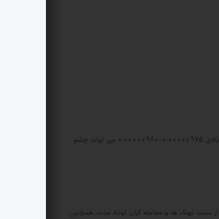
در صورت از دست رفتن مومنتوم بازیابی، ریسک نزولی تا سطح حمایتی 0.00000955 دلار ادامه خواهد داشت؛ از سوی دیگر تثبیت بالای 0.00000975–0.00000980 می تواند چشم
از سمت نهنگ ها و معامله گران کوتاه مدت. همچنین،