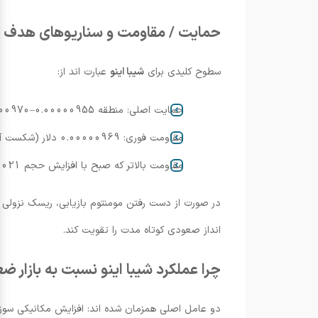
حمایت / مقاومت و سناریوهای هدف
سطوح کلیدی برای
شیبا اینو
عبارت اند از:
حمایت اصلی: منطقه 0.00000955–0.00000970 دلار
مقاومت فوری: 0.00000969 دلار (شکست آن اهداف 0.00000975–0.00000980 را ممکن می سازد)
مقاومت بالاتر که صبح با افزایش حجم 0.00001021 دلار تأیید شد
انداز صعودی کوتاه مدت را تقویت کند.
چرا عملکرد شیبا اینو نسبت به بازار 
دو عامل اصلی همزمان شده اند: افزایش مکانیکی سوزا