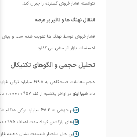
نتوانسته فشار فروش گسترده را جبران کند.
انتقال نهنگ ها و تاثیر بر عرضه
احساسات بازار اثر منفی می گذارد.
تحلیل حجمی و الگوهای تکنیکال
داد
شیبا اینو
در اواخر یکشنبه از کف 0.00000957 دلار تا 0.00000971 دلار بازگشت قابل توجهی داشت که معادل رشد ۱.۴۶٪ بود و در دقایق پایانی معاملات مومنتوم افزایش یافت.
حجم جهشی به 48.2 میلیارد توکن هنگام شکست مقاومت 0.00000969 دلار ثبت شد.
الگوهای بازگشتی کوتاه مدت اهداف 0.00000975–0.00000980 دلار را نشان می دهند.
با این حال ساختار بلندمدت نشان دهنده فاز نزولی ۱۱ ماهه در چارچوب دو ساله با رالی های کوتاه و اصلاح