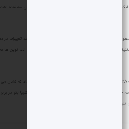
ح ذکرشده توجه کنند و سرمایه گذاران بلندمدت تر می توانند تغییرات در معیار
یکال ما مراجعه کنید:
تحلیل تکنیکال
و برای بررسی وضعیت آلت کوین ها به
شاخص CoinDesk 5 (CD5) نیز از 1940.27 دلار به 1873.70 دلار
. جمع بندی اینکه، علیرغم افزایش نسبی سوزاندن توکن ها،
شیبا اینو
در برابر
ی کلیدی و کاهش حرکت نهنگ ها دارد.