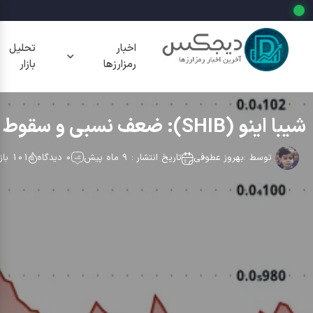
اخبار
تحلیل
رمزارزها
بازار
شیبا اینو (SHIB): ضعف نسبی و سقوط بیش از 5% — تحلیل و سطوح حمایت
توسط :
بهروز عطوفی
تاریخ انتشار : 9 ماه پیش
0 دیدگاه
101 بازدید