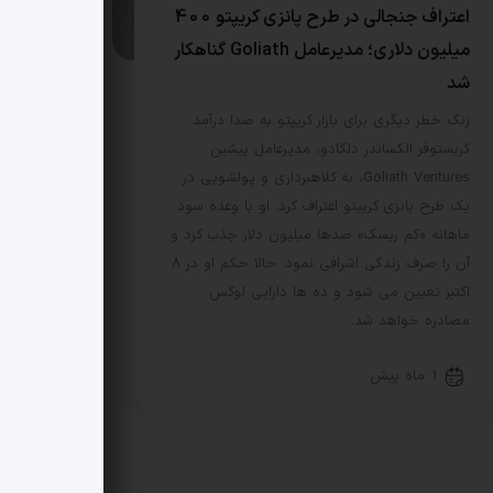
اعتراف جنجالی در طرح پانزی کریپتو 400
میلیون دلاری؛ مدیرعامل Goliath گناهکار
شد
زنگ خطر دیگری برای بازار کریپتو به صدا درآمد.
کریستوفر الکساندر دلگادو، مدیرعامل پیشین
Goliath Ventures، به کلاهبرداری و پولشویی در
یک طرح پانزی کریپتو اعتراف کرد. او با وعده سود
ماهانه «کم ریسک» صدها میلیون دلار جذب کرد و
آن را صرف زندگی اشرافی نمود. حالا حکم او در 8
اکتبر تعیین می شود و ده ها دارایی لوکس
مصادره خواهد شد.
1 ماه پیش