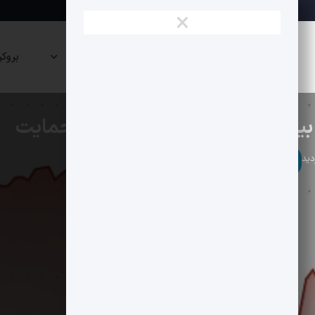
×
نقشه
صرافی
پراپی
بروکر
بازار
ها
ها
آلت کوین ها
بلاکچین
بیت کوین