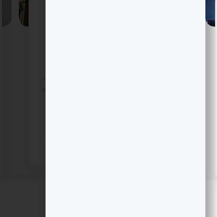
LMAX به عرضه در نزدک چشم دارد؟ گزینه
فروش تا ارزش 5 میلیارد دلار روی میز
گزارش های اختصاصی از لندن می گوید LMAX با
همراهی مورگان استنلی و بانک سرمایه گذاری
KBW همه سناریوها را بررسی می کند؛ از ادغام با
SPAC تا IPO در نزدک. جهش ارزش گذاری احتمالی
به 5 میلیارد دلار، سرمایه گذاری 150 میلیون دلاری
ریپل و صرافی 24 ساعته چند دارایی، این پلتفرم
سازمانی را در مرکز موج تازه پذیرش نهادی قرار
داده است.
12 روز پیش