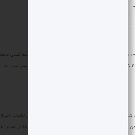
؟
از 0.00001018 دلار به حوالی 0.00000951 دلار سقوط کرده که نشان دهنده رسیدن به ناحیه حم
اگرچه مکانیزم های کاهشی مانند سوزاندن توکن ت
۱۳۹.۴۶٪ افزایش نشان می دهد در حالی که نرخ سوزاندن روزانه ۸۶.۵۳٪ کاهش یافته است. به عبارت