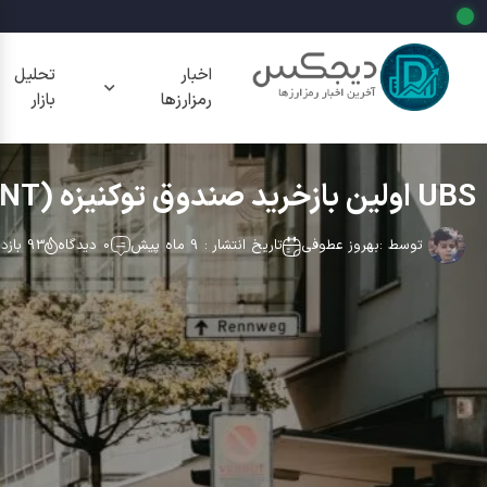
اخبار
تحلیل
رمزارزها
بازار
UBS اولین بازخرید صندوق توکنیزه (uMINT) با Chainlink — گامی برای صنعت 100 تریلیون دلاری
توسط :
بهروز عطوفی
تاریخ انتشار : 9 ماه پیش
0 دیدگاه
93 بازدید