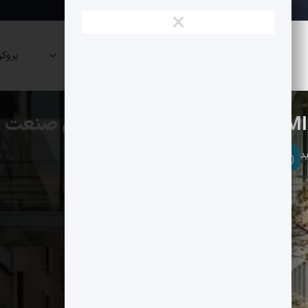
×
نقشه
صرافی
پراپی
بروکر
بازار
ها
ها
اتریوم
بلاکچین