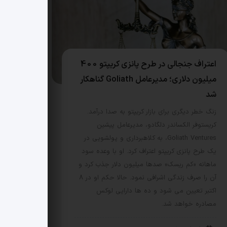
اعتراف جنجالی در طرح پانزی کریپتو 400
میلیون دلاری؛ مدیرعامل Goliath گناهکار
شد
زنگ خطر دیگری برای بازار کریپتو به صدا درآمد.
کریستوفر الکساندر دلگادو، مدیرعامل پیشین
Goliath Ventures، به کلاهبرداری و پولشویی در
یک طرح پانزی کریپتو اعتراف کرد. او با وعده سود
ماهانه «کم ریسک» صدها میلیون دلار جذب کرد و
آن را صرف زندگی اشرافی نمود. حالا حکم او در 8
اکتبر تعیین می شود و ده ها دارایی لوکس
مصادره خواهد شد.