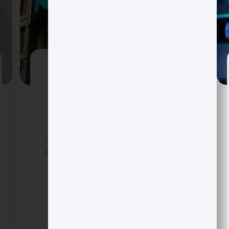
LMAX به عرضه در نزدک چشم دارد؟ گزینه
فروش تا ارزش 5 میلیارد دلار روی میز
گزارش های اختصاصی از لندن می گوید LMAX با
همراهی مورگان استنلی و بانک سرمایه گذاری
KBW همه سناریوها را بررسی می کند؛ از ادغام با
SPAC تا IPO در نزدک. جهش ارزش گذاری احتمالی
به 5 میلیارد دلار، سرمایه گذاری 150 میلیون دلاری
ریپل و صرافی 24 ساعته چند دارایی، این پلتفرم
سازمانی را در مرکز موج تازه پذیرش نهادی قرار
داده است.
13 روز پیش