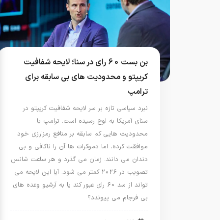
بن بست 60 رای در سنا؛ لایحه شفافیت
کریپتو و محدودیت های بی سابقه برای
ترامپ
نبرد سیاسی تازه بر سر لایحه شفافیت کریپتو در
سنای آمریکا به اوج رسیده است. ترامپ با
محدودیت هایی کم سابقه بر منافع رمزارزی خود
موافقت کرده، اما دموکرات ها آن را ناکافی و بی
دندان می دانند. زمان می گذرد و هر ساعت شانس
تصویب در 2026 کمتر می شود. آیا این لایحه می
تواند از سد 60 رای عبور کند یا به آرشیو وعده های
بی فرجام می پیوندد؟