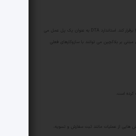
Chainlink با استاندارد Digital Transfer Agent خود توانست اتصال میان سیستم های بانکی داخلی UBS و شبکه بلاکچین اتریوم را برقرار کند. استاندارد DTA به عنوان یک پل عمل می
بتنی بر بلاکچین می توانند با سازوکارهای فعلی
ودکارسازی بخش هایی از عملیات مانند ثبت سفارش و تسویه،