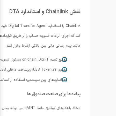
نقش Chainlink و استاندارد DTA
کند که اجرای الزامات تسویه‌ حساب را از طریق قرارد
مانند پیام رسانی مالی بین بانکی ارتباط برقرار کنند.
توزیع کننده on-chain: DigiFT مسئول تسویه و پخش توکن بود.
پلتفرم UBS Tokenize: زیرساخت داخلی UBS که برای مدیریت محصولات مالی مبتنی بر بلاکچین به کار می رود.
استانداردهای بین سیستمی: استفاده از استانداردهایی مانند ISO 20022 و پروتکل های میان زنجیره ا
پیامدها برای صنعت صندوق ها
اتخاذ راهکارهای توک