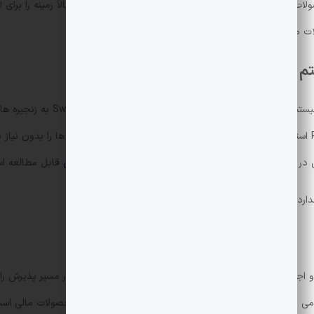
ت مالی دیجیتال با یکدیگر.
تم های سنتی
در منابع مرتبط با اکوسیستم
اتریوم
و زیرساخت های
بلاکچین
قابل مطالعه ا
ارد می توانید به لینک مرجع زیر مراجعه کنید:
…
بازخرید on-chain صندوق توکنیزه uMINT توسط UBS و اجرای آن با استا
ی نظری بلکه یک راهکار عملی برای بهبود کارایی و ترکیب محصولات مالی است. 