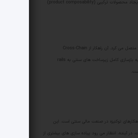
نهادهای مالی می توانند تمرکز بیشتری بر توسعه محصولات جدید و خدمات مشتریان داشته باشند. این رویکرد احتمالاً زمینه را برای ایجاد محصولات ترکیبی (product composability)
پیش از این، Chainlink یک پایلوت اجرا کرده بود که سیستم های بانکی موجود را از طریق شبکه پیام رسانی مالی Swift به زنجیره ها متصل می کرد. آن راهکار از Cross-Chain
Interoperability Protocol و Runtime Environment استفاده کرد تا پیام های ISO 20022 را پردازش کند و بانک ها را بدون نیاز به بازسازی کامل زیرساخت های سنتی به rails
ست.
ندارد DTA شرکت Chainlink یک گام مهم در مسیر پذیرش راهکارهای توکنیزه در صنعت مالی سنتی است. این
در آینده، انتظار می رود پیاده سازی های بیشتری از