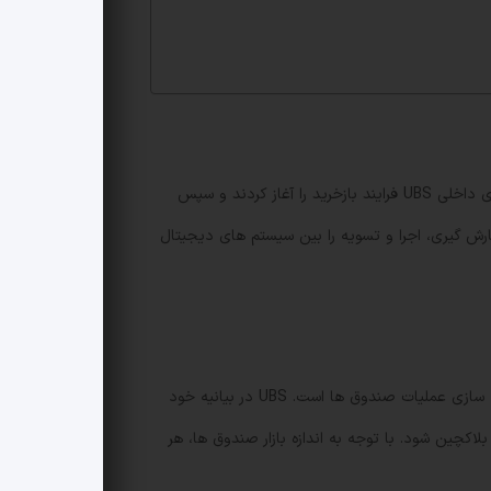
در این تراکنش، توکن uMINT که بر بستر اتریوم صادر شده بود، توسط DigiFT به عنوان توزیع کننده on-chain تسویه شد. سامانه های داخلی UBS فرایند بازخرید را آغاز کردند و سپس
رش گیری، اجرا و تسویه را بین سیستم های دیجیتال
این موفقیت نه تنها یک اقدام آزمایشی نیست، بلکه نمایانگر امکان پذیری ترکیب استانداردهای فنی و قراردادهای هوشمند برای بهینه سازی عملیات صندوق ها است. UBS در بیانیه خود
چین شود. با توجه به اندازه بازار صندوق ها، هر