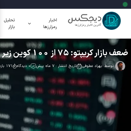
اخبار
تحلیل
رمزارزها
بازار
ضعف بازار کریپتو: 75 از 100 کوین زیر 50 و 200 روزه SMA — آیا ریزش ادامه دارد؟
توسط :
بهراد عطوفی
تاریخ انتشار : 7 ماه پیش
0 دیدگاه
171 بازدید