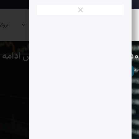
×
نقشه
صرافی
پراپی
بروکر
بازار
ها
ها
تحلیل تکنیکال