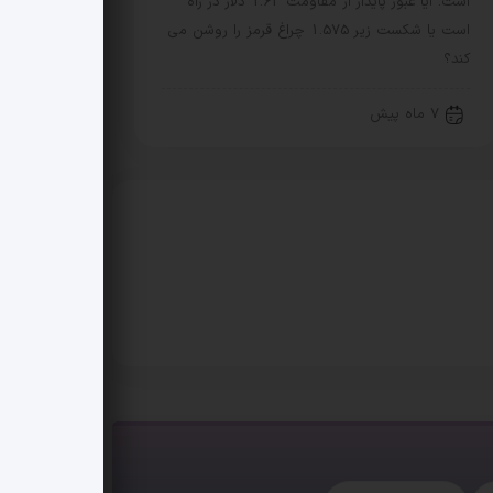
است. آیا عبور پایدار از مقاومت 1.63 دلار در راه
است یا شکست زیر 1.575 چراغ قرمز را روشن می
کند؟
7 ماه پیش