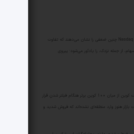
نشان می‌دهد 75 کوین برتر زیر SMAهای 50 و 200 روزه معامله می‌شوند. در مقابل، تنها 29 نماد از Nasdaq 100 چنین ضعفی را نشان می‌دهند که تفاوت
هام، از جمله نزدک، را یادآور می‌شود؛ پیروی
اگرچه بسیاری از کوین‌ها در زیر SMAهای کلیدی قرار دارند، بررسی شاخص قدرت نسبی یا RSI تصویر دقیق‌تری ارائه می‌دهد. تنها هشت کوین از میان 100 کوین برتر هنگام فیلتر شدنِ قرار
over را ثبت کرده‌اند: PI، APT، ALGO، FLARE، VET، JUP، IP و KAIA. این یعنی اکثریت بازار هنوز وارد منطقه‌ای نشده‌اند که فروش شدید و