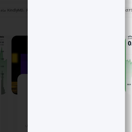
هشدار فوری: آسیب‌پذیری React و React2Shell؛ تهدیدی جدی برای
صفر
جهش بیت کوین تا آستانه 95 هزار؛ XRP
جرقه زد و سهام کریپتو اوج گرفت
بازار کریپتو سال 2026 را طوفانی شروع کرد؛ بیت
کوین با جهشی پرقدرت تا نزدیکی 95 هزار دلار
پیش رفت و XRP فرمان رالی را در دست گرفت.
همزمان سهام شرکت های مرتبط با کریپتو سبزپوش