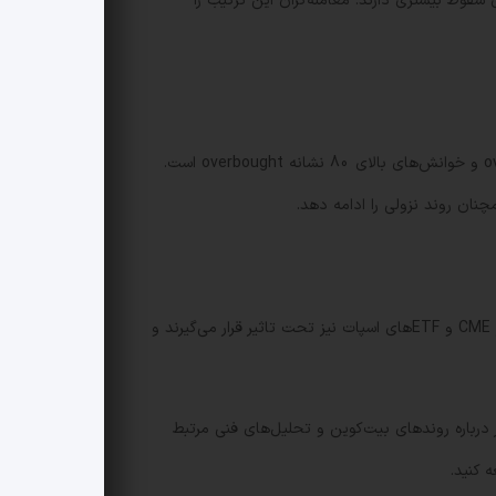
ی از دارایی‌ها فضای سقوط بیشتری دارند. معامله‌گران این ترکیب را
شاخص قدرت نسبی 14 روزه حرکات اخیر قیمت را در مقیاسی 0 تا 100 اندازه‌گیری می‌کند. خوانش‌های زیر 30 معمولا نشانه oversold و خوانش‌های بالای 80 نشانه overbought است.
برای فعالان بازار توصیه اصلی احتیاط و مدیریت ریسک است. وقتی بزرگان بازار سیگنال نزولی ارسال می‌کنند، محصولاتی مانند فیوچرز CME و ETFهای اسپات نیز تحت تاثیر قرار می‌گیرند و
درباره روندهای بیت‌کوین و تحلیل‌های فنی مرتبط
کنید.