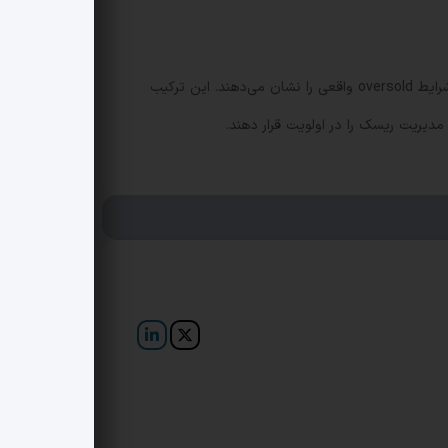
گسترده است. 75 کوین بزرگ زیر SMAهای 50 و 200 روزه معامله می‌شوند و تنها 8 کوین شرایط oversold واقعی را نشان می‌دهند. این ترکیب
 مدیریت ریسک را در اولویت قرار دهند.