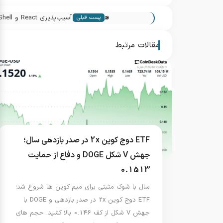
«
پست قبلی
پلتفرم‌های کریپتو
مقالات مرتبط
ETF دوج کوین 2x در صدر بازدهی سال؛
جهش V شکل DOGE و دفاع از حمایت
0.1513
سال با شوک مثبتی برای میم کوین ها شروع شد؛
ETF دوج کوین 2x در صدر بازدهی و DOGE با
جهش V شکل از کف 0.146 بالا کشید. حجم های